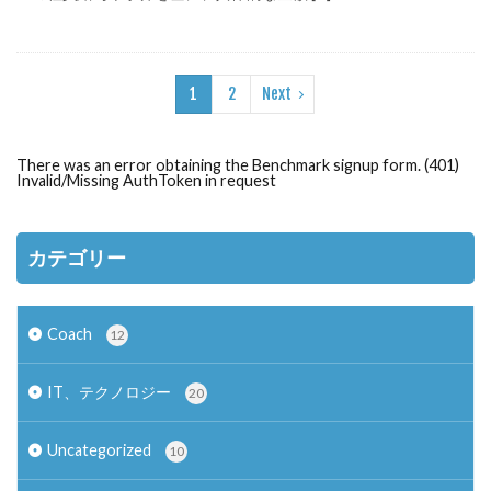
1
2
Next
There was an error obtaining the Benchmark signup form. (401)
Invalid/Missing AuthToken in request
カテゴリー
Coach
12
IT、テクノロジー
20
Uncategorized
10