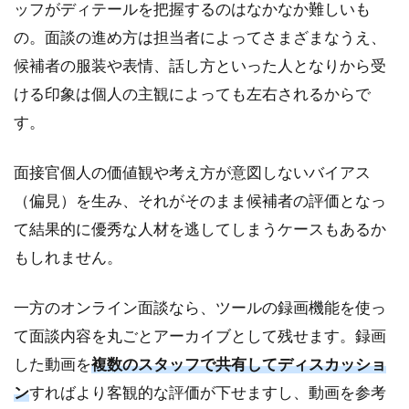
ッフがディテールを把握するのはなかなか難しいも
備
の。面談の進め方は担当者によってさまざまなうえ、
2.2
候補者の服装や表情、話し方といった人となりから受
テス
ト
ける印象は個人の主観によっても左右されるからで
2.3
す。
告知
面接官個人の価値観や考え方が意図しないバイアス
3
お
（偏見）を生み、それがそのまま候補者の評価となっ
す
て結果的に優秀な人材を逃してしまうケースもあるか
す
め
もしれません。
の
オ
一方のオンライン面談なら、ツールの録画機能を使っ
ン
ラ
て面談内容を丸ごとアーカイブとして残せます。録画
イ
した動画を
複数のスタッフで共有してディスカッショ
ン
面
ン
すればより客観的な評価が下せますし、動画を参考
談