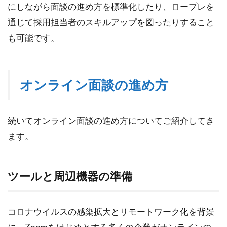
にしながら面談の進め方を標準化したり、ロープレを
ツ
ー
通じて採用担当者のスキルアップを図ったりすること
ル3
も可能です。
選
3.1
1.
「harutaka」
オンライン面談の進め方
3.2
2.
「Calling
Meeting」
続いてオンライン面談の進め方についてご紹介してき
3.3
ます。
3.
「V-
CUBE
ツールと周辺機器の準備
ミー
ティ
ン
グ」
コロナウイルスの感染拡大とリモートワーク化を背景
4