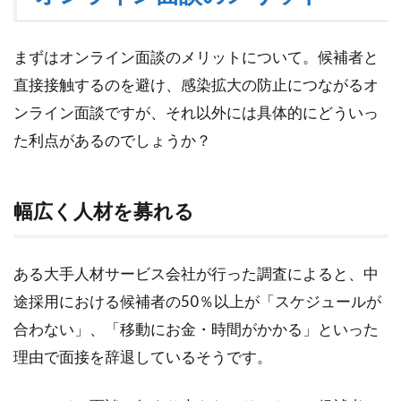
ン
面
談
まずはオンライン面談のメリットについて。候補者と
の
直接接触するのを避け、感染拡大の防止につながるオ
メ
リ
ンライン面談ですが、それ以外には具体的にどういっ
ッ
た利点があるのでしょうか？
ト
1.1
幅広
幅広く人材を募れる
く人
材を
募れ
ある大手人材サービス会社が行った調査によると、中
る
途採用における候補者の50％以上が「スケジュールが
1.2
合わない」、「移動にお金・時間がかかる」といった
客観
的な
理由で面接を辞退しているそうです。
評価
につ