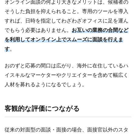
オンライン面談の何より大きなメリットは、候補者の
なが
る
そうした負担を抑えられること。専用のツールを導入
2
すれば、日時を指定してわざわざオフィスに足を運ん
オ
でもらう必要はありません。
お互いの業務の合間など
ン
ラ
を利用してオンライン上でスムーズに面談を行えま
イ
す
。
ン
面
談
おのずと応募の間口は広がり、海外に在住しているハ
の
イスキルなマーケターやクリエイターを含めて幅広く
進
め
人材を募れるようになるでしょう。
方
2.1
客観的な評価につながる
ツー
ルと
周辺
機器
従来の対面型の面談・面接の場合、面接官以外のスタ
の準