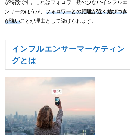
が特徴です。これはフォロワー数の少ないインフルエ
の
メ
ンサーのほうが、
フォロワーとの距離が近く結びつき
リ
が強い
ことが理由として挙げられます。
ッ
ト
5.1
インフルエンサーマーケティン
ター
ゲテ
グとは
ィン
グが
しや
すい
5.2
さら
なる
拡散
が期
待で
きる