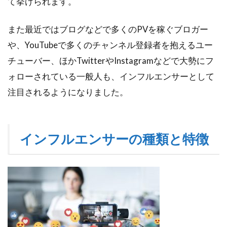
て挙げられます。
エ
ン
サ
また最近ではブログなどで多くのPVを稼ぐブロガー
ー
や、YouTubeで多くのチャンネル登録者を抱えるユー
マ
チューバー、ほかTwitterやInstagramなどで大勢にフ
ー
ケ
ォローされている一般人も、インフルエンサーとして
テ
注目されるようになりました。
ィ
ン
グ
と
は
インフルエンサーの種類と特徴
4
なぜ
今、
イン
フル
エン
サー