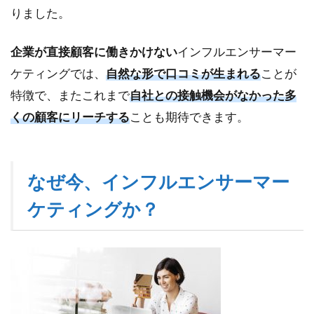
ン
りました。
グ
の
企業が直接顧客に働きかけない
注
インフルエンサーマー
意
ケティングでは、
自然な形で口コミが生まれる
ことが
点
特徴で、またこれまで
自社との接触機会がなかった多
7
くの顧客にリーチする
ことも期待できます。
イ
ン
フ
ル
なぜ今、インフルエンサーマー
エ
ン
ケティングか？
サ
ー
マ
ー
ケ
テ
ィ
ン