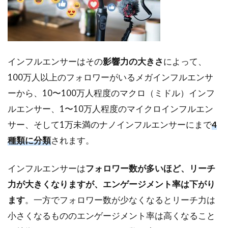
マー
ケテ
ィン
グ
か？
インフルエンサーはその
影響力の大きさ
によって、
5
イ
100万人以上のフォロワーがいるメガインフルエンサ
ン
ーから、10〜100万人程度のマクロ（ミドル）インフ
フ
ル
ルエンサー、1〜10万人程度のマイクロインフルエン
エ
サー、そして1万未満のナノインフルエンサーにまで
4
ン
サ
種類に分類
されます。
ー
マ
インフルエンサーは
フォロワー数が多いほど、リーチ
ー
ケ
力が大きくなりますが、エンゲージメント率は下がり
テ
ます
。一方でフォロワー数が少なくなるとリーチ力は
ィ
ン
小さくなるもののエンゲージメント率は高くなること
グ