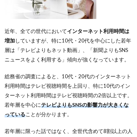
グ
の
最
新
近年、全ての世代において
インターネット利用時間は
事
例
増加
していますが、特に10代・20代を中心にした若年
8
層は「テレビよりもネット動画」、「新聞よりもSNS
今
ニュースをよく利用する」傾向が強くなっています。
後
の
総務省の調査によると、10代・20代のインターネット
イ
ン
利用時間はテレビ視聴時間を上回り、特に10代のイン
フ
ターネット利用時間はテレビ視聴時間の2倍以上です。
ル
エ
若年層を中心に
テレビよりもSNSの影響力が大きくな
ン
っている
ことが分かります。
サ
ー
マ
若年層に限った話ではなく、全世代含めて8割以上の人
ー