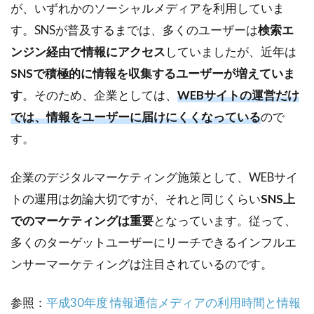
が、いずれかのソーシャルメディアを利用していま
ケ
テ
す。SNSが普及するまでは、多くのユーザーは
検索エ
ィ
ンジン経由で情報にアクセス
していましたが、近年は
ン
グ
SNSで積極的に情報を収集するユーザーが増えていま
9
す
。そのため、企業としては、
WEBサイトの運営だけ
ま
では、情報をユーザーに届けにくくなっている
ので
と
す。
め
企業のデジタルマーケティング施策として、WEBサイ
トの運用は勿論大切ですが、それと同じくらい
SNS上
でのマーケティングは重要
となっています。従って、
多くのターゲットユーザーにリーチできるインフルエ
ンサーマーケティングは注目されているのです。
参照：
平成30年度 情報通信メディアの利用時間と情報