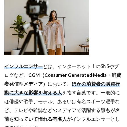
2
イ
ン
フ
ル
エ
ン
サ
ー
の
インフルエンサー
とは、インターネット上のSNSやブ
種
類
ログなど、
CGM（Consumer Generated Media・消費
と
者発信型メディア）
において、
ほかの消費者の購買行
特
徴
動に大きな影響を与える人
を指す言葉です。一般的に
3
は俳優や歌手、モデル、あるいは有名スポーツ選手な
イ
ど、テレビや雑誌などのメディアで活躍する
誰もが名
ン
前を知っていて憧れる有名人
がインフルエンサーとし
フ
ル