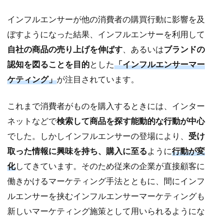
5.3
インフルエンサーが他の消費者の購買行動に影響を及
効果
測定
ぼすようになった結果、インフルエンサーを利用して
がし
自社の商品の売り上げを伸ばす
、あるいは
ブランドの
やす
い
認知を図ることを目的
とした
「インフルエンサーマー
6
ケティング」
が注目されています。
イ
ン
これまで消費者がものを購入するときには、インター
フ
ル
ネットなどで
検索して商品を探す能動的な行動が中心
エ
でした。しかしインフルエンサーの登場により、
受け
ン
取った情報に興味を持ち、購入に至る
サ
ように
行動が変
ー
化
してきています。そのため従来の企業が直接顧客に
マ
働きかけるマーケティング手法とともに、間にインフ
ー
ケ
ルエンサーを挟むインフルエンサーマーケティングも
テ
新しいマーケティング施策として用いられるようにな
ィ