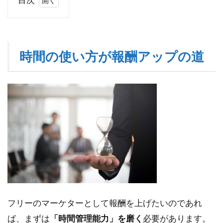
1
時
間
の
時間の使い方が報酬アップの道
使
い
方
が
報
酬
ア
ッ
プ
の
道
1.1
時給
フリーのマーケターとして報酬を上げたいのであれ
を意
識し
ば、まずは
「時間管理能力」を磨く
必要があります。