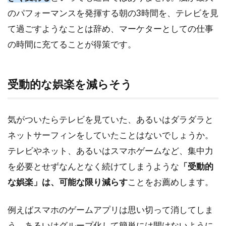
える
のパフォーマンスを発揮する朝の3時間を、テレビを見
3
て過ごすようなことは辞め、マーケターとしての仕事
マル
チモ
の時間に充てることが得策です。
ニタ
やシ
ョー
受動的な娯楽を減らそう
トカ
ッ
ト、
時間
気がついたらテレビを見ていた、あるいはダラダラと
短縮
ネットサーフィンをしていたことはないでしょうか。
の方
法を
テレビやネット、あるいはスマホゲームなど、集中力
取り
を必要とせずなんとなく続けてしまうような
「受動的
入れ
る
な娯楽」は、可能な限り減らす
ことをお薦めします。
3.1
例えばスマホのゲームアプリは思い切って消してしま
マル
チモ
う、あるいはグループ化して簡単には開けないように