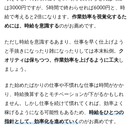
管
は3000円ですが、5時間で終わらせれば6000円と、時
理
が
給で考えると2倍になります。
作業効率を視覚化するた
タ
めには、時給を意識する
のがお薦めです。
イ
ム
マ
ただし時給を意識するあまり、仕事を早く仕上げよう
ネ
と手抜きになったり雑になったりしては本末転倒。
ク
ジ
メ
オリティは保ちつつ、作業効率を上げるように工夫
し
ン
ましょう。
ト
の
基
また始めたばかりの仕事や不慣れな仕事は時間がかか
本
り、時給換算するとモチベーションが下がるかもしれ
2.1
ません。しかし仕事を続けて慣れてくれば、効率よく
30マ
ス週
稼げるようになる可能性もあるため、
時給をひとつの
間計
指針として、効率化を進めていく
のがお薦めです。
画表
を作