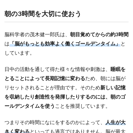
成す
る
朝の3時間を大切に使おう
2.2
タス
脳科学者の茂木健一郎氏は、
朝目覚めてからの約3時間
クを
書き
は
「脳がもっとも効率よく働くゴールデンタイム」
と
出す
しています。
2.3
優先
日中の活動を通して得た様々な情報や刺激は、
睡眠を
順位
とることによって長期記憶に変わる
ため、朝には脳が
をつ
ける
リセットされることが理由です。そのため
新しい記憶
2.4
を収納したり創造性を発揮したりするのには、朝のゴ
タス
ールデンタイムを使う
ことを推奨しています。
クを
行う
時間
つまりその時間になにをするのかによって、
人生が大
を考
きく変わる
といっても過言ではありません。脳が最大