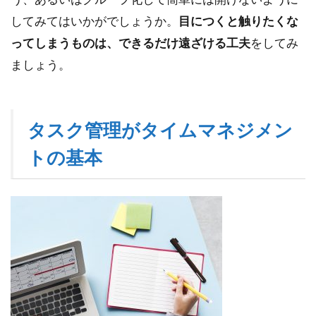
ニタ
してみてはいかがでしょうか。
目につくと触りたくな
で作
業す
ってしまうものは、できるだけ遠ざける工夫
をしてみ
る
ましょう。
3.2
ショ
ート
カッ
タスク管理がタイムマネジメン
トキ
トの基本
ーを
活用
する
4
ま
と
め
5
参
考