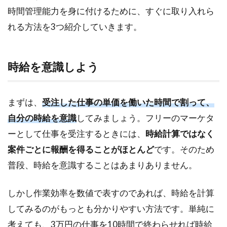
よう
時間管理能力を身に付けるために、すぐに取り入れら
1.2
れる方法を3つ紹介していきます。
朝の3
時間
を大
切に
時給を意識しよう
使お
う
まずは、
受注した仕事の単価を働いた時間で割って、
1.3
受動
自分の時給を意識
してみましょう。フリーのマーケタ
的な
ーとして仕事を受注するときには、
時給計算ではなく
娯楽
を減
案件ごとに報酬を得ることがほとんど
です。そのため
らそ
普段、時給を意識することはあまりありません。
う
2
しかし作業効率を数値で表すのであれば、時給を計算
タ
してみるのがもっとも分かりやすい方法です。単純に
ス
ク
考えても、3万円の仕事を10時間で終わらせれば時給