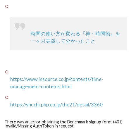
時間の使い方が変わる『神・時間術』を
一ヶ月実践して分かったこと
https://www.insource.co.jp/contents/time-
management-contents.html
https://shuchi.php.co.jp/the21/detail/3360
There was an error obtaining the Benchmark signup form. (401)
Invalid/Missing AuthToken in request