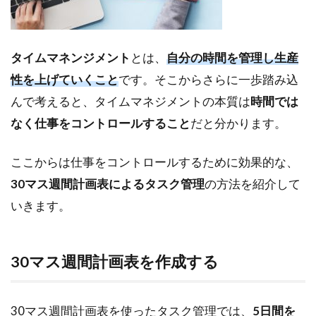
サ
イ
ト
タイムマネンジメント
とは、
自分の時間を管理し生産
性を上げていくこと
です。そこからさらに一歩踏み込
んで考えると、タイムマネジメントの本質は
時間では
なく仕事をコントロールすること
だと分かります。
ここからは仕事をコントロールするために効果的な、
30マス週間計画表によるタスク管理
の方法を紹介して
いきます。
30マス週間計画表を作成する
30マス週間計画表を使ったタスク管理では、
5日間を