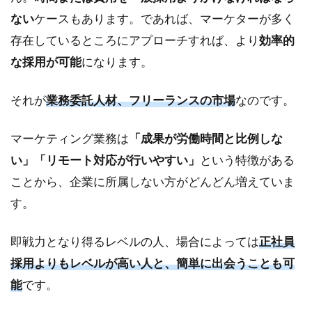
ない
ケースもあります。であれば、マーケターが多く
2
フ
存在しているところにアプローチすれば、より
効率的
リ
な採用が可能
になります。
ー
ラ
ン
それが
業務委託人材、フリーランスの市場
なのです。
ス
マ
マーケティング業務は
ー
「成果が労働時間と比例しな
ケ
い」「リモート対応が行いやすい」
という特徴がある
タ
ことから、企業に所属しない方がどんどん増えていま
ー
採
す。
用
の
費
即戦力となり得るレベルの人、場合によっては
正社員
用
採用よりもレベルが高い人と、簡単に出会うことも可
を
能
です。
削
減