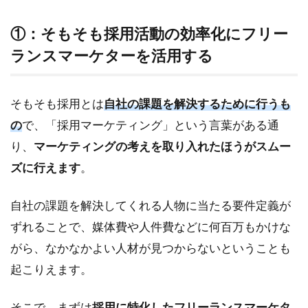
を活
用す
①：そもそも採用活動の効率化にフリー
る
ランスマーケターを活用する
2.2
②：
自社
そもそも採用とは
自社の課題を解決するために行うも
に合
うフ
の
で、「採用マーケティング」という言葉がある通
リー
り、
マーケティングの考えを取り入れたほうがスムー
ラン
スマ
ズに行えます
。
ーケ
ター
自社の課題を解決してくれる人物に当たる要件定義が
との
接点
ずれることで、媒体費や人件費などに何百万もかけな
を見
がら、なかなかよい人材が見つからないということも
つけ
る
起こりえます。
2.2.1
そこで、まずは
採用に特化したフリーランスマーケタ
ダイレ