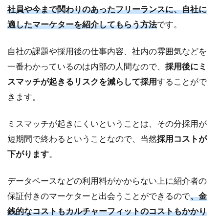
る
社員や今まで関わりのあったフリーランスに、自社に
べ
適したマーケターを紹介してもらう方法
です。
き
か
を
自社の課題や採用後の仕事内容、社内の雰囲気などを
誤
一番わかっているのは内部の人間なので、
採用後にミ
ら
な
スマッチが起きるリスクを減らして採用
することがで
い
きます。
よ
う
に
ミスマッチが起きにくいということは、その分採用が
し
短期間で終わるということなので、当然
採用コストが
よ
う
下がります
。
データベースなどの利用料がかからない上に紹介者の
保証付きのマーケターと出会うことができるので
、金
銭的なコストもカルチャーフィットのコストもかかり