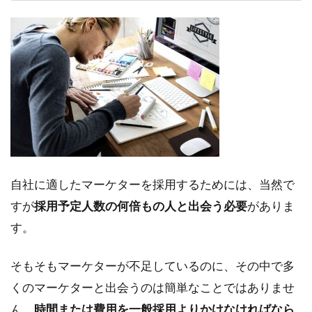
な
く
フ
リ
ー
ラ
ン
ス
マ
ー
ケ
タ
自社に適したマーケターを採用するためには、当然で
ー
採
すが
採用予定人数の何倍もの人と出会う必要
がありま
用
す。
が
有
用
そもそもマーケターが不足しているのに、その中で多
な
くのマーケターと出会うのは簡単なことではありませ
の
か
ん。
時間または費用を一般採用よりかけなければなら