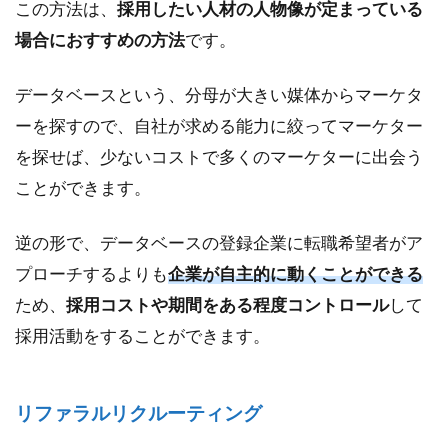
覚
この方法は、
採用したい人材の人物像が定まっている
悟
場合におすすめの方法
です。
し
て
お
データベースという、分母が大きい媒体からマーケタ
く
ーを探すので、自社が求める能力に絞ってマーケター
べ
き
を探せば、少ないコストで多くのマーケターに出会う
コ
ことができます。
ス
ト
逆の形で、データベースの登録企業に転職希望者がア
5
プローチするよりも
ど
企業が自主的に動くことができる
こ
ため、
採用コストや期間をある程度コントロール
して
に
採用活動をすることができます。
コ
ス
ト
を
リファラルリクルーティング
か
け