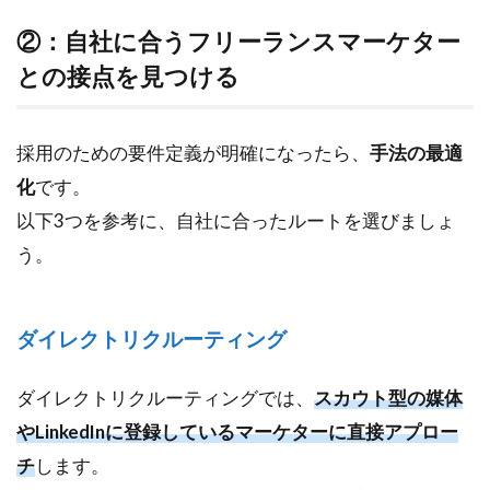
3.2
②：
②：自社に合うフリーランスマーケター
正社
との接点を見つける
員と
して
の運
採用のための要件定義が明確になったら、
用コ
手法の最適
スト
化
です。
（人
以下3つを参考に、自社に合ったルートを選びましょ
件
費・
う。
各種
経費
な
ど）
ダイレクトリクルーティング
4
ダイレクトリクルーティングでは、
スカウト型の媒体
採
用
やLinkedInに登録しているマーケターに直接アプロー
時
チ
します。
に