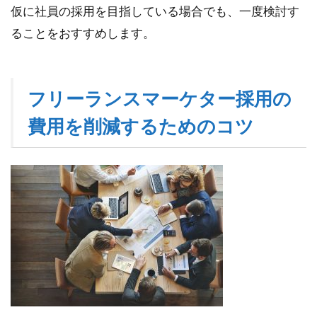
す
仮に社員の採用を目指している場合でも、一度検討す
る
た
ることをおすすめします。
め
の
コ
ツ
フリーランスマーケター採用の
2.1
費用を削減するためのコツ
①：
そも
そも
採用
活動
の効
率化
にフ
リー
ラン
スマ
ーケ
ター