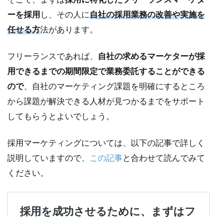
クトリ
ーを採用
し、その人に
自社の採用業務の改善や実施を
クルー
任せる方
法があります。
ティン
グ
フリーランスであれば、
自社の求めるマーケターが採
2.2.2
リファ
用できるまでの期間限定で業務委託することができる
ラルリ
ので
、自社のマーケティング課題を明確にするところ
クルー
ティン
から課題が解決できる人材が見つかるまでをサポート
グ
してもらうとよいでしょう。
2.2.3
人材紹
採用マーケティングについては、以下の記事で詳しく
介
説明していますので、
この記事
と合わせて読んでみて
3
ください。
採
用
後
に