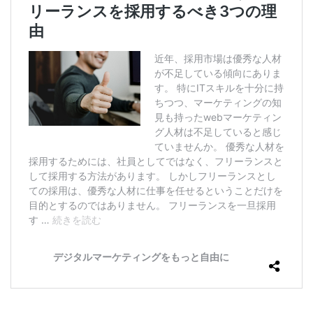
カ
ッ
ト
で
き
る
コ
ス
ト
3.1
①：
教
育・
カル
チャ
ーフ
ィッ
トの
コス
ト