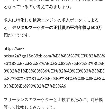
から
となっているのか考えてみましょう。
ない
4
求人に特化した検索エンジンの求人ボックスによる
フ
リ
と、
デジタルマーケターの正社員の平均年収は600万
ー
円
だそうです。
ラ
ン
ス
https://xn--
の
pckua2a7gp15o89zb.com/%E3%83%87%E3%82%B8%
マ
ー
E3%82%BF%E3%83%AB%E3%83%9E%E3%83%BC%E
ケ
3%82%B1%E3%83%86%E3%82%A3%E3%83%B3%E3
タ
ー
%82%B0%E3%81%AE%E5%B9%B4%E5%8F%8E%E3%
に
83%BB%E6%99%82%E7%B5%A6
任
せ
る2
フリーランスのマーケターと比較するために、時給換
つ
算して比較してみましょう。
の