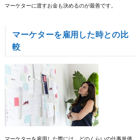
マーケターに渡すお金も決めるのが最善です。
②そ
の時
必要
な人
に必
マーケターを雇用した時との比
要な
較
だけ
任せ
るこ
とが
でき
る
3.3
③採
用の
際の
コス
トが
あま
りか
マーケターを雇用した際には、どのくらいの仕事単価