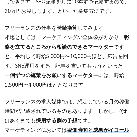
しできます。SEO記事を月に10本ずつ依頼するので、
用
20万円お渡しします。といった募集方法です。
し
た
時
フリーランスの仕事を
時給換算
してみます。
と
相場としては、マーケティングの全体像がわかり、
戦
の
比
略を立てるところから相談のできるマーケター
です
較
と、平均して時給5,000円〜10,000円ほど、広告を回
3
す、SNS運用をする、記事を書いてもらうといった、
フ
一個ずつの施策をお願いするマーケター
には、時給
リ
ー
1,500円〜4,000円ほどとなります。
ラ
ン
フリーランスの求人媒体では、想定している月の稼働
ス
の
時間が記載されているものもあります。しかし、それ
マ
はあくまでも
採用する側の予想
です。
ー
ケ
マーケティングにおいては
稼働時間と成果がイコール
タ