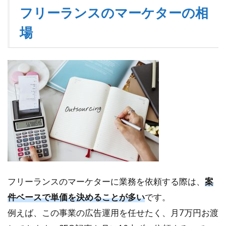
ー
フリーランスのマーケターの相
ラ
ン
場
ス
の
マ
ー
ケ
タ
ー
の
相
場
2
マ
ー
フリーランスのマーケターに業務を依頼する際は、
案
ケ
タ
件ベースで単価を決めることが多い
です。
ー
例えば、この事業の広告運用を任せたく、月7万円お渡
を
雇