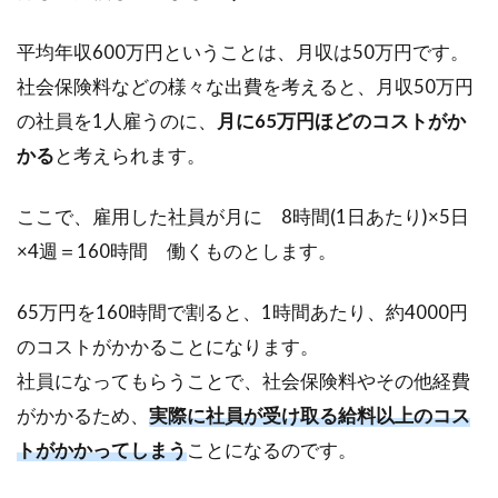
デ
メ
平均年収600万円ということは、月収は50万円です。
リ
社会保険料などの様々な出費を考えると、月収50万円
ッ
ト
の社員を1人雇うのに、
月に65万円ほどのコストがか
4.1
かる
と考えられます。
①社
内に
ここで、雇用した社員が月に 8時間(1日あたり)×5日
ノウ
×4週＝160時間 働くものとします。
ハウ
がた
まら
65万円を160時間で割ると、1時間あたり、約4000円
ない
のコストがかかることになります。
4.2
社員になってもらうことで、社会保険料やその他経費
②仕
事の
がかかるため、
実際に社員が受け取る給料以上のコス
質が
トがかかってしまう
ことになるのです。
バラ
バラ