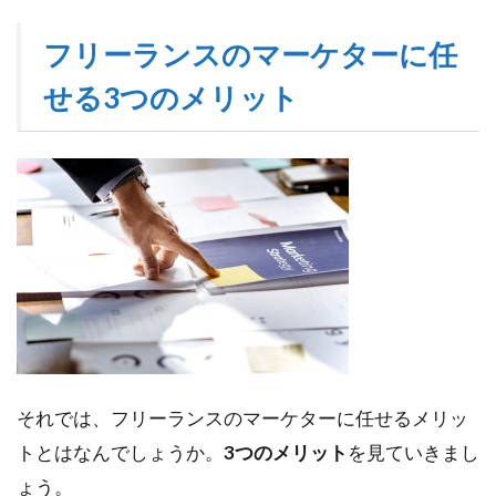
5
フリーランスのマーケターに任
マ
ー
せる3つのメリット
ケ
テ
ィ
ン
グ
は
フ
リ
ー
ラ
ン
ス
に
頼
それでは、フリーランスのマーケターに任せるメリッ
む
の
トとはなんでしょうか。
3つのメリット
を見ていきまし
が
ょう。
お