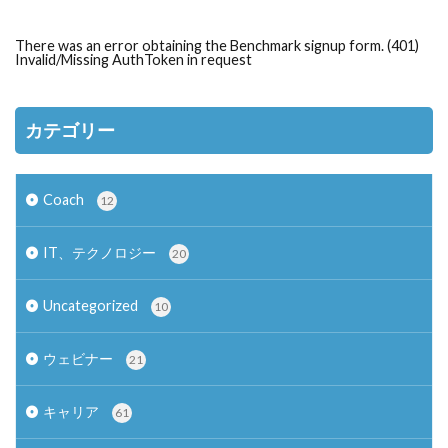
There was an error obtaining the Benchmark signup form. (401)
Invalid/Missing AuthToken in request
カテゴリー
Coach
12
IT、テクノロジー
20
Uncategorized
10
ウェビナー
21
キャリア
61