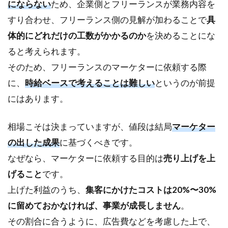
にならない
ため、企業側とフリーランスが業務内容を
ー
に
すり合わせ、フリーランス側の見解が加わることで
具
任
体的にどれだけの工数がかかるのか
を決めることにな
せ
る3
ると考えられます。
つ
そのため、フリーランスのマーケターに依頼する際
の
メ
に、
時給ベースで考えることは難しい
というのが前提
リ
にはあります。
ッ
ト
相場こそは決まっていますが、値段は結局
マーケター
3.1
の出した成果
①ス
に基づくべきです。
ポッ
なぜなら、マーケターに依頼する目的は
売り上げを上
トで
げること
です。
頼む
こと
上げた利益のうち、
集客にかけたコストは20%〜30%
がで
に留めておかなければ、事業が成長しません
。
きる
その割合に合うように、広告費などを考慮した上で、
3.2