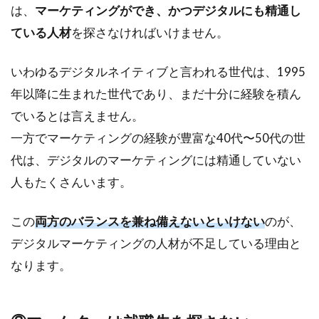
を
は、
マーケティングができ、かつデジタルにも精通し
成
ている人材
を探さなければいけません。
功
さ
せ
いわゆるデジタルネイティブと言われる世代は、1995
る
年以降に生まれた世代であり、まだ十分に経験を積ん
た
め
でいるとは言えません。
の2
一方でマーケティングの経験が豊富な40代〜50代の世
つ
の
代は、デジタルのマーケティングには精通していない
コ
人もたくさんいます。
ツ
3.1
この
両方のバランスを兼ね備えないといけない
のが、
①自
デジタルマーケティングの人材が不足している理由と
社の
社員
なります。
とし
てで
はな
い採