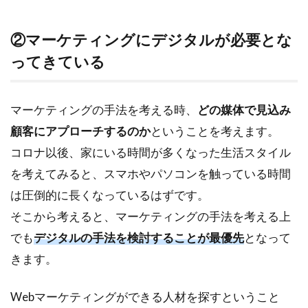
高す
ぎる
②マーケティングにデジタルが必要とな
2.2
求職
ってきている
者の
求め
るも
マーケティングの手法を考える時、
どの媒体で見込み
のに
沿っ
顧客にアプローチするのか
ということを考えます。
てい
コロナ以後、家にいる時間が多くなった生活スタイル
ない
を考えてみると、スマホやパソコンを触っている時間
3
は圧倒的に長くなっているはずです。
マ
ー
そこから考えると、マーケティングの手法を考える上
ケ
でも
デジタルの手法を検討することが最優先
となって
タ
ー
きます。
の
採
Webマーケティングができる人材を探すということ
用