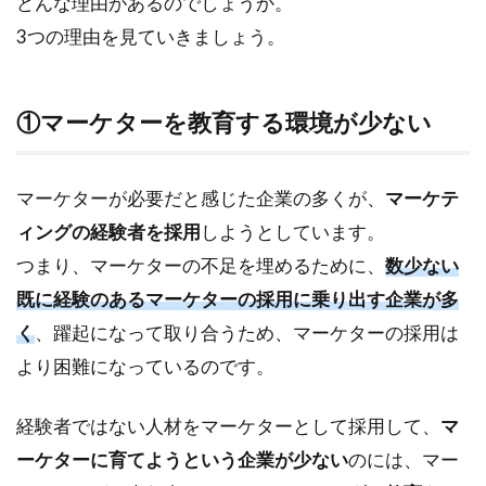
どんな理由があるのでしょうか。
ーケ
ティ
3つの理由を見ていきましょう。
ング
にデ
ジタ
ルが
①マーケターを教育する環境が少ない
必要
とな
って
マーケターが必要だと感じた企業の多くが、
マーケテ
きて
ィングの経験者を採用
しようとしています。
いる
つまり、マーケターの不足を埋めるために、
数少ない
1.3
③マ
既に経験のあるマーケターの採用に乗り出す企業が多
ーケ
く
、躍起になって取り合うため、マーケターの採用は
ター
より困難になっているのです。
は就
職先
を探
経験者ではない人材をマーケターとして採用して、
マ
さな
い
ーケターに育てようという企業が少ない
のには、マー