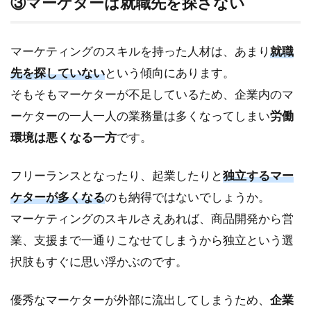
③マーケターは就職先を探さない
用手
法を
考え
マーケティングのスキルを持った人材は、あまり
就職
る
先を探していない
という傾向にあります。
3.2
そもそもマーケターが不足しているため、企業内のマ
②採
用す
ーケターの一人一人の業務量は多くなってしまい
労働
らも
環境は悪くなる一方
です。
マー
ケテ
ィン
フリーランスとなったり、起業したりと
独立するマー
グと
ケターが多くなる
のも納得ではないでしょうか。
して
考え
マーケティングのスキルさえあれば、商品開発から営
直す
業、支援まで一通りこなせてしまうから独立という選
4
択肢もすぐに思い浮かぶのです。
マ
ー
優秀なマーケターが外部に流出してしまうため、
企業
ケ