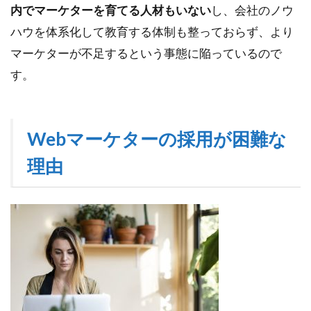
タ
内でマーケターを育てる人材もいない
し、会社のノウ
ー
ハウを体系化して教育する体制も整っておらず、より
の
採
マーケターが不足するという事態に陥っているので
用
す。
は
難
し
い
Webマーケターの採用が困難な
5
理由
参
考
記
事