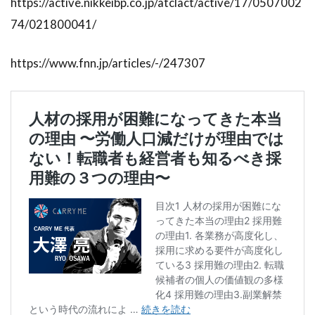
https://active.nikkeibp.co.jp/atclact/active/17/0507002
74/021800041/
https://www.fnn.jp/articles/-/247307