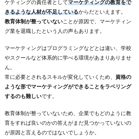
ケティングの責任者として
マーケティングの教育をで
2
Web
きるような人材が不足している
からだといえます。
マー
教育体制が整っていない
ことが原因で、マーケティン
ケタ
ーの
グ業を退職したという人の声もあります。
採用
が困
マーケティングはプログラミングなどとは違い、学校
難な
理由
やスクールなど体系的に学べる環境があまりありませ
ん。
2.1
業務
常に必要とされるスキルが変化していくため、
資格の
内容
ような形でマーケティングができることをラベリング
が高
度化
するのも難しい
です。
し、
求め
教育体制が整っていないため、企業でもどのように教
るも
のの
育をすれば良いのかの答えがまだ見つかっていないの
レベ
が原因と言えるのではないでしょうか。
ルが