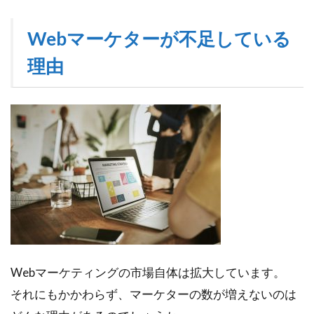
マー
ケタ
Webマーケターが不足している
ーが
不足
理由
して
いる
理由
1.1
①マ
ーケ
ター
を教
育す
る環
境が
少な
い
Webマーケティングの市場自体は拡大しています。
1.2
それにもかかわらず、マーケターの数が増えないのは
②マ