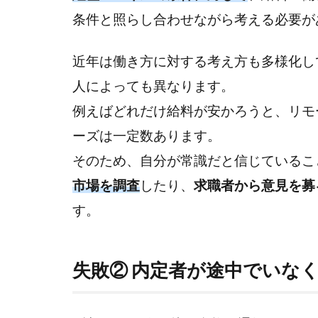
る2
条件と照らし合わせながら考える必要が
つ
の
近年は働き方に対する考え方も多様化し
失
敗
人によっても異なります。
パ
例えばどれだけ給料が安かろうと、リモ
タ
ー
ーズは一定数あります。
ン
そのため、自分が常識だと信じているこ
2.1
市場を調査
したり、
求職者から意見を募
失敗
す。
① 評
価体
制が
失敗② 内定者が途中でいな
整っ
てい
ない