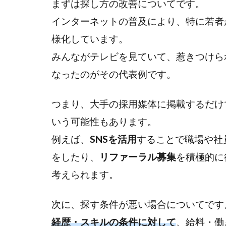
まずは探し方の改善についてです。
すぐ
インターネットの普及により、特に若者
に辞
めて
様化しています。
しま
みんながテレビを見ていて、惹きつけら
った
りす
なったのがその代表例です。
る
つまり、大手の採用媒体に掲載するだけ
2
採
いう可能性もあります。
用
例えば、
SNSを活用
することで職場や社
後
をしたり、
の
リファーラル募集
を積極的に
活
考えられます。
用
に
次に、探す条件が悪い場合についてです
お
け
経歴・スキルの条件に対して
、給料・働