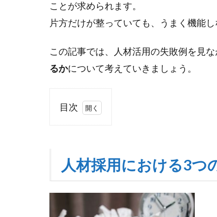
ことが求められます。
片方だけが整っていても、うまく機能し
この記事では、人材活用の失敗例を見な
るか
について考えていきましょう。
目次
1
人
材
採
人材採用における3つ
用
に
お
け