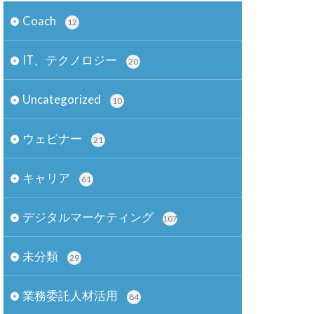
Coach
12
IT、テクノロジー
20
Uncategorized
10
ウェビナー
21
キャリア
61
デジタルマーケティング
107
未分類
29
業務委託人材活用
84