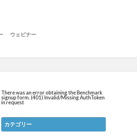
ー
ウェビナー
There was an error obtaining the Benchmark
signup form. (401) Invalid/Missing AuthToken
in request
カテゴリー