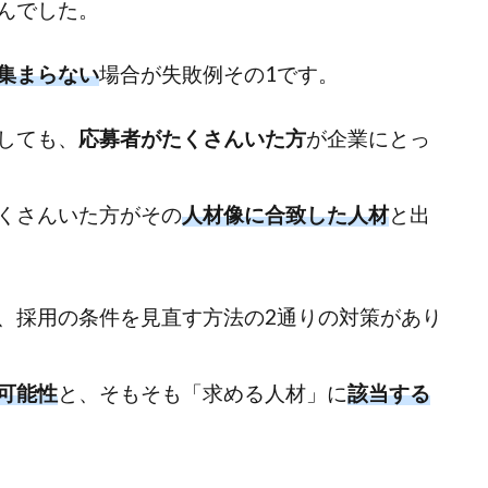
んでした。
集まらない
場合が失敗例その1です。
しても、
応募者がたくさんいた方
が企業にとっ
くさんいた方がその
人材像に合致した人材
と出
、採用の条件を見直す方法の2通りの対策があり
可能性
と、そもそも「求める人材」に
該当する
。