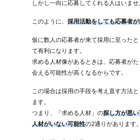
しかし一向に応募してくれる人はいませ
失敗
② 内
このように、
採用活動をしても応募者が
定者
が途
中で
仮に数人の応募者が来て採用に至ったと
いな
て有利になります。
くな
求める人材像があるときは、応募者がた
る
会える可能性が高くなるからです。
1.3
失敗
この場合は採用の手段を考え直す方法と
③ 人
材が
ます。
ミス
つまり、「求める人材」の
探し方が悪い
マッ
チだ
人材がいない可能性
の2通りがあります
った
り、