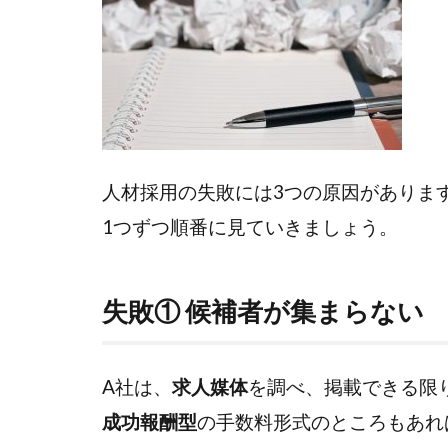
る3
つ
の
失
敗
パ
タ
ー
人材採用の失敗には3つの原因がありま
ン
1つずつ順番に見ていきましょう。
1.1
失敗
① 候
失敗① 候補者が集まらない
補者
が集
まら
A社は、
求人媒体
を調べ、掲載できる限
ない
成功報酬型
の手数料形式のところもあれ
1.2