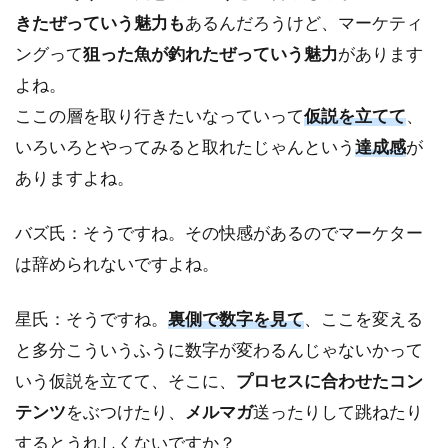
きたぜっていう魅力も
あるんだろうけど、マーケティ
ングって
狙った魚が釣れたぜっていう魅力
があります
よね。
ここの層を取り行きたいなっていって
仮説を立てて
、
いろいろとやってみると取れたじゃんという
達成感
が
ありますよね。
バズ氏：そうですね。その快感があるのでマーケター
は辞められないですよね。
星氏：そうですね。
裏側で数字を見て
、ここを変える
と多分こういうふうに数字が変わるんじゃないかって
いう仮説を立てて、そこに、
プロセスに合わせたコン
テンツ
をぶつけたり、
メルマガ
送ったりして跳ねたり
するとうれしくないですか？