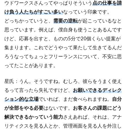
ウドワークスさんってやっぱりそういう
点の仕事を請
け負う人たちがすごい多い
なっていう印象です。
どっちかっていうと、
需要の逆転
が起こっているなと
思っています。例えば、僕自身も使うことあるんです
けど、応募を出すと、ものの5分で20個くらい提案が
集まります。これでどうやって果たして生きてるんだ
ろうなってちょっとフリーランスについて、不安に思
ってたことがあります。
星氏：うん。そうですね。むしろ、彼らをうまく使え
るって言ったら失礼ですけど、
お願いできるディレク
ション的な立場
でいれば、まだ食べられますね。
自分
が全部をやる必要
はないです。
お客さんの課題にどう
解決できるかっていう能力
さえあれば、それは、アナ
リティクスを見る人とか、管理画面を見る人を外注し