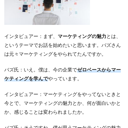
は
2
営
業
担
インタビュアー：まず、
マーケティングの魅力
とは、
当
者
というテーマでお話を始めたいと思います。バズさん
と
は元々マーケティングをやられてたんですか。
マ
ー
ケ
バズ氏：いえ。僕は、今の企業で
ゼロベースからマー
タ
ケティングを学んで
ー
やっています。
の
考
インタビュアー：マーケティングをやってないときと
え
方
今とで、マーケティングの魅力とか、何が面白いかと
の
か、感じることは変わられましたか。
違
い
バズ氏：そうですね。僕が思うマーケティングの魅力