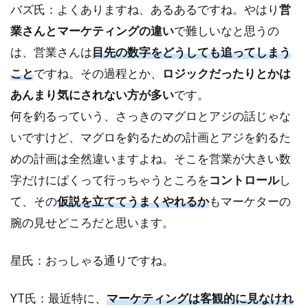
バズ氏：よくありますね、あるあるですね。やはり
営
業さんとマーケティングの違い
で難しいなと思うの
は、営業さんは
目先の数字をどうしても追ってしまう
こと
ですね。その過程とか、
ロジックだったりとかは
あんまり気にされない方が多い
です。
何を釣るっていう、さっきのマグロとアジの話じゃな
いですけど、マグロを釣るための計画とアジを釣るた
めの計画は全然違いますよね。そこを営業が大きい数
字だけにぱくって行っちゃうところを
コントロール
し
て、その
仮説を立ててうまくやれるか
もマーケターの
腕の見せどころだと思います。
星氏：おっしゃる通りですね。
YT氏：最近特に、
マーケティングは客観的に見なけれ