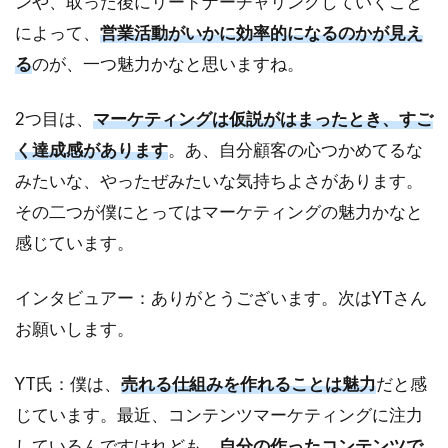
ンや、取った後にリードナーチャリングしていくこと
にな
れる
によって、
営業活動がいかに効率的になるのかが見え
の？
る
のが、一つ魅力かなと思いますね。
5
フ
2つ目は、
マーケティングは仮説がはまったとき、すご
リ
ー
く達成感があります
。あ、自分顧客の心つかめてるな
ラ
みたいな、やったぜみたいな気持ちよさがあります。
ン
ス
その二つが僕にとってはマーケティングの魅力かなと
に
感じています。
な
る
た
インタビュアー：ありがとうございます。次はYTさん
め
お願いします。
に
は
YT氏：僕は、
売れる仕組みを作れることは魅力
だと感
じています。最近、コンテンツマーケティングに注力
しているんですけれども、
自分の作ったコンテンツで