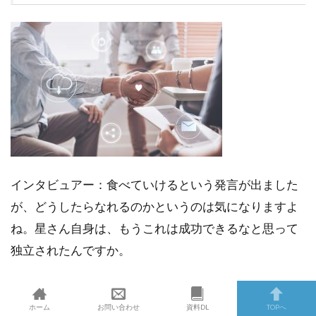
インタビュアー：食べていけるという発言が出ました
が、どうしたらなれるのかというのは気になりますよ
ね。星さん自身は、もうこれは成功できるなと思って
独立されたんですか。
星氏：いやいや、そんな
自信は全くなかった
です。や
ホーム
お問い合わせ
資料DL
TOPへ
っぱり、僕がいたコンサル会社でも絶対にかなわない