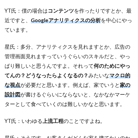
YT氏：僕の場合は
コンテンツ
を作ったりですとか、最
近ですと、
Googleアナリティクスの分析
を中心にやっ
ています。
星氏：多分、アナリティクスを見れますとか、広告の
管理画面見れますっていうぐらいのスキルだと、やっ
ぱり難しいと思うんですよ。それって
何のためにやっ
てんの？どうなったらよくなるの？
みたいな
マクロ的
な視点
が必要だと思います。例えば、家でいうと
家の
設計図
が書けるぐらいにならないと、なかなかマーケ
ターとして食べていくのは難しいかなと思います。
YT氏：いわゆる
上流工程
のことですよね。
星氏：そうです。お客さんがどんな家を建てたいのか