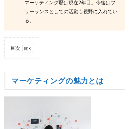
マーケティング歴は現在2年目。今後はフ
リーランスとしての活動も視野に入れてい
る。
目次
1
マ
ー
ケ
マーケティングの魅力とは
テ
ィ
ン
グ
の
魅
力
と