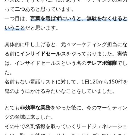
3
って
二つ
あると思っています。
フリ
ーラ
一つ目は、
言葉を選ばずにいうと、無駄をなくせると
ンス
いうこと
だと思います。
マー
ケタ
ーっ
具体的に申し上げると、元々マーケティング担当にな
て食
る前に
インサイドセールス
をやっておりました。実情
べて
いけ
は、インサイドセールスという名の
テレアポ部隊
でし
る
た。
の？
名前もない電話リストに対して、1日120から150件を
4
鬼のようにかけるみたいなことをしていました。
どう
した
ら成
とても
非効率な業務
をやった後に、今のマーケティン
功フ
グの領域に来ました。
リー
ラン
その中で名刺情報を取っていくリードジェネレーショ
サー