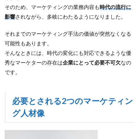
2.2
そのため、マーケティングの業務内容も
時代の流行に
②自
立し
影響
されながら、多岐にわたるようになりました。
て実
行で
それまでのマーケティング手法の価値が突然なくなる
きる
マー
可能性もあります。
ケタ
そんなときには、時代の変化にも対応できるような優
ー
秀なマーケターの存在は
企業にとって必要不可欠
なの
3
です。
マ
ー
ケ
テ
必要とされる2つのマーケティン
ィ
ン
グ人材像
グ
人
材
育
成