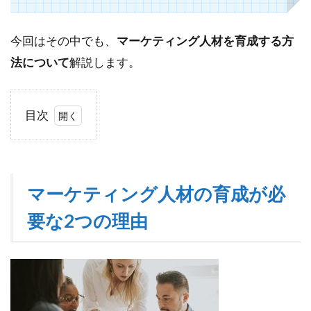
今回はその中でも、
マーケティング人材を育成する方
法について
解説します。
目次
1
マ
ー
ケ
マーケティング人材の育成が必
テ
ィ
要な2つの理由
ン
グ
人
材
の
育