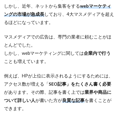
いる
しかし、近年、ネットから集客をする
webマーケティ
1.2
ングの市場が急成長
しており、4大マスメディアを超え
②マ
るほどになっています。
ーケ
ティ
ング
マスメディアでの広告は、専門の業者に頼むことがほ
の多
とんどでした。
様化
とDX
しかし、webマーケティングに関しては
企業内で行う
化
ことも増えています。
2
必
例えば、HPが上位に表示されるようにするためには、
要
アクセス数が増える「
SEO記事」をたくさん書く必要
と
さ
があります。その際、記事を書く上では
業界や商品に
れ
ついて詳しい人
が書いた方が
良質な記事
を書くことが
る2
つ
できます。
の
マ