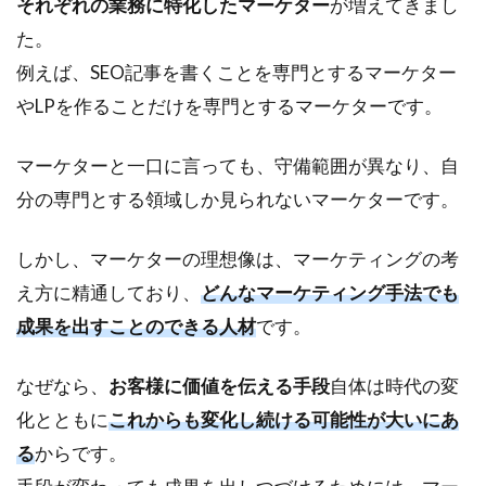
それぞれの業務に特化したマーケター
が増えてきまし
3.3
た。
ステ
例えば、SEO記事を書くことを専門とするマーケター
ップ
3：実
やLPを作ることだけを専門とするマーケターです。
践す
る
マーケターと一口に言っても、守備範囲が異なり、自
4
分の専門とする領域しか見られないマーケターです。
マ
ー
ケ
しかし、マーケターの理想像は、マーケティングの考
テ
え方に精通しており、
どんなマーケティング手法でも
ィ
ン
成果を出すことのできる人材
です。
グ
人
なぜなら、
お客様に価値を伝える手段
自体は時代の変
材
を
化とともに
これからも変化し続ける可能性が大いにあ
育
る
からです。
成
す