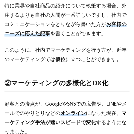
特に業界や自社商品の紹介について執筆する場合、外
ー
ケ
注するよりも自社の人間が一番詳しいですし、社内で
テ
コミュニケーションをとりながら書いた方が
お客様の
ィ
ン
ニーズに応えた記事
を書くことができます。
グ
人
このように、社内でマーケティングを行う方が、近年
材
像
のマーケティングでは
優位
に立つことができます。
2.1
①全
体を
②マーケティングの多様化とDX化
見る
こと
がで
顧客との接点が、GoogleやSNSでの広告や、LINEやメ
きる
マー
ールでのやりとりなどの
オンライン
になった現在、
マ
ケタ
ーケティング手法が速いスピードで変化
するようにな
ー
りました。