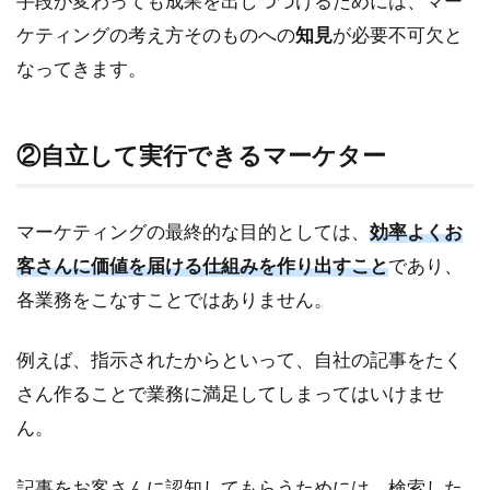
手段が変わっても成果を出しつづけるためには、マー
る
ケティングの考え方そのものへの
知見
が必要不可欠と
以
外
なってきます。
の
選
択
②自立して実行できるマーケター
肢
と
は
マーケティングの最終的な目的としては、
効率よくお
客さんに価値を届ける仕組みを作り出すこと
であり、
各業務をこなすことではありません。
例えば、指示されたからといって、自社の記事をたく
さん作ることで業務に満足してしまってはいけませ
ん。
記事をお客さんに認知してもらうためには、検索した