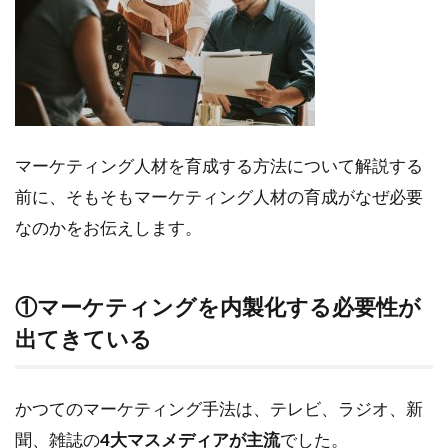
成
が
必
要
な2
つ
の
理
マーケティング人材を育成する方法について解説する
由
前に、そもそもマーケティング人材の育成がなぜ必要
1.1
なのかをお伝えします。
①マ
ーケ
ティ
ング
①マーケティングを内製化する必要性が
を内
出てきている
製化
する
必要
性が
かつてのマーケティング手法は、テレビ、ラジオ、新
出て
聞、雑誌の
4大マスメディアが主流
でした。
きて