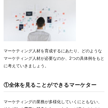
の3
つ
の
ス
テ
ッ
プ
3.1
ステ
マーケティング人材を育成するにあたり、どのような
ップ
マーケティング人材が必要なのか、2つの具体例をもと
1：現
状の
に考えていきましょう。
把握
3.2
①全体を見ることができるマーケター
ステ
ップ
2：教
育を
マーケティングの業務が多様化していくにともない、
する