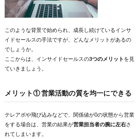
サ
イ
ド
セ
ー
このような背景で始められ、成長し続けているインサ
ル
イドセールスの手法ですが、どんなメリットがあるの
ス
の
でしょうか。
成
ここからは、インサイドセールスの
3つのメリット
を見
功
の
ていきましょう。
コ
ツ
4.1
メリット① 営業活動の質を均一にできる
ポイ
ント
① 見
テレアポや飛び込みなどで、関係値が0の状態から営業
込み
をする場合は、営業の結果が
営業担当者の腕に左右
さ
顧客
の優
れてしまいます。
先順