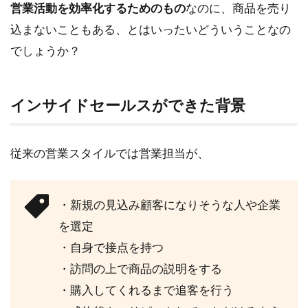
営業活動を効率化するためのもの
なのに、商品を売り
リ
ッ
込まないこともある、とはいったいどういうことなの
ト
でしょうか？
2.1
メリ
ット
インサイドセールスができた背景
① 営
業活
動の
従来の営業スタイルでは営業担当が、
質を
均一
にで
きる
・新規の見込み顧客になりそうな人や企業
2.2
を選定
メリ
・自身で接点を持つ
ット
② 営
・訪問の上で商品の説明をする
業活
・購入してくれるまで追客を行う
動の