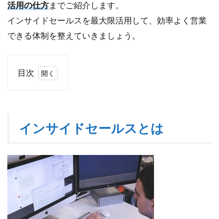
活用の仕方
までご紹介します。
インサイドセールスを最大限活用して、効率よく営業
できる体制を整えていきましょう。
目次
1
イ
ン
サ
インサイドセールスとは
イ
ド
セ
ー
ル
ス
と
は
1.1