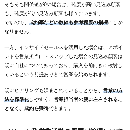
そもそも関係値が0の場合は、確度が高い見込み顧客
位を
明確
も、確度が低い見込み顧客も様々にいます。
にす
ですので、
成約率などの数値も参考程度の指標
にしか
る
なりません。
4.2
ポイ
一方、インサイドセールスを活用した場合は、アポイ
ント
② 顧
ントを営業担当にトスアップした場合の見込み顧客は
客と
既に自社について知っており、購入を前向きに検討し
関係
を保
ているという前提ありきで営業を始められます。
ち続
ける
既にヒアリングも済まされていることから、
営業の方
4.3
法を標準化
しやすく、
営業担当者の腕に左右されるこ
ポイ
ント
となく、成約を獲得
できます。
③ 顧
客情
報を