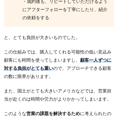
履歴
・成約後も、リピートしていただけるよう
が管
にアフターフォローを丁寧にしたり、紹介
理し
やす
の依頼をする
い
2.3
と、とても負担が大きいものでした。
メリ
ット
③ 将
この仕組みでは、購入してくれる可能性の低い見込み
来的
顧客にも時間を使ってしまいますし、
顧客一人ずつに
な売
り上
対する負担がとても重い
ので、アプローチできる顧客
げを
の数に限界があります。
予測
しや
すい
また、国土がとても大きいアメリカなどでは、営業担
3
当が赴くのは時間や労力がよりかかってしまいます。
イ
ン
このような
営業の課題を解決するため
に考えられたの
サ