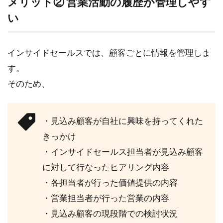
メリット② 営業活動の履歴が管理しやす
管理
し
い
て、
営業
と連
インサイドセールスでは、顧客ごとに情報を管理しま
携を
図る
す。
そのため、
5
イ
ン
サ
・見込み顧客が自社に興味を持ってくれた
イ
きっかけ
ド
セ
・インサイドセールス担当者が見込み顧客
ー
に対して行なったヒアリング内容
ル
ス
・各担当者が行った価値提供の内容
で
・営業担当者が行った営業の内容
効
率
・見込み顧客の現段階での検討状況
よ