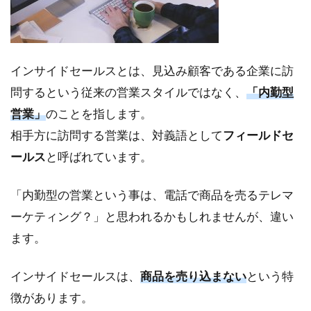
イン
サイ
ドセ
ール
インサイドセールスとは、見込み顧客である企業に訪
スが
でき
問するという従来の営業スタイルではなく、
「内勤型
た背
営業」
のことを指します。
景
相手方に訪問する営業は、対義語として
フィールドセ
2
ールス
と呼ばれています。
イ
ン
サ
「内勤型の営業という事は、電話で商品を売るテレマ
イ
ーケティング？」と思われるかもしれませんが、違い
ド
セ
ます。
ー
ル
インサイドセールスは、
商品を売り込まない
という特
ス
の
徴があります。
メ