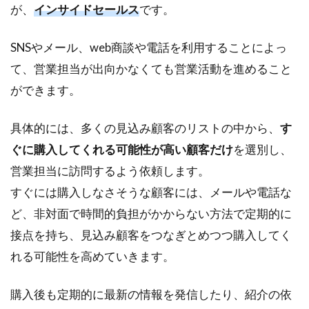
イ
が、
インサイドセールス
です。
ド
セ
SNSやメール、web商談や電話を利用することによっ
ー
ル
て、営業担当が出向かなくても営業活動を進めること
ス
ができます。
の
デ
メ
具体的には、多くの見込み顧客のリストの中から、
す
リ
ぐに購入してくれる可能性が高い顧客だけ
を選別し、
ッ
ト
営業担当に訪問するよう依頼します。
3.1
すぐには購入しなさそうな顧客には、メールや電話な
デメ
ど、非対面で時間的負担がかからない方法で定期的に
リッ
接点を持ち、見込み顧客をつなぎとめつつ購入してく
ト①
高度
れる可能性を高めていきます。
なス
キル
購入後も定期的に最新の情報を発信したり、紹介の依
や経
験が