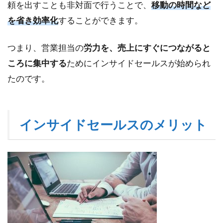
頼を出すことも非対面で行うことで、
移動の時間など
必要
を省き効率化
することができます。
3.2
デメ
つまり、営業担当の
労力を、売上にすぐにつながると
リッ
ト②
ころに集中する
ためにインサイドセールスが始められ
対面
たのです。
での
営業
と比
べて
インサイドセールスのメリット
関係
が薄
くな
って
しま
う
4
イ
ン