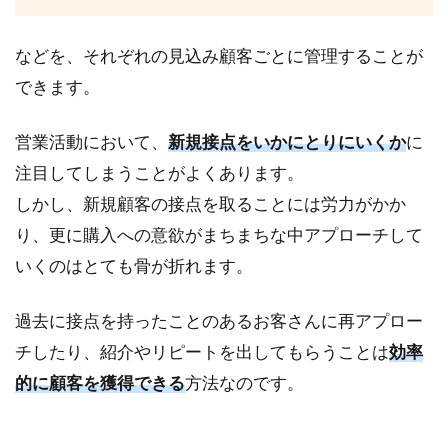
く
顧
などを、それぞれの見込み顧客ごとに管理することが
客
を
できます。
獲
得
営業活動において、
新規接点をいかにとりにいくか
に
し
よ
注目してしまうことがよくあります。
う
しかし、新規顧客の接点を取ることには労力がかか
り、更に購入への意欲がまちまちな中アプローチして
いくのはとても骨が折れます。
過去に接点を持ったことのあるお客さんに再アプロー
チしたり、紹介やリピートを出してもらうことは
効率
的に顧客を獲得できる
方法なのです。