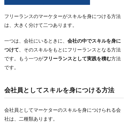
法
1.1
フリーランスのマーケターがスキルを身につける方法
会社
は、大きく分けて二つあります。
員と
して
スキ
一つは、会社にいるときに、
会社の中でスキルを身に
ルを
つけて
、そのスキルをもとにフリーランスとなる方法
身に
つけ
です。もう一つが
フリーランスとして実践を積む
方法
る方
です。
法
1.2
フリ
会社員としてスキルを身につける方法
ーラ
ンス
にな
って
会社員としてマーケターのスキルを身につけられる会
か
社は、二種類あります。
ら、
自力