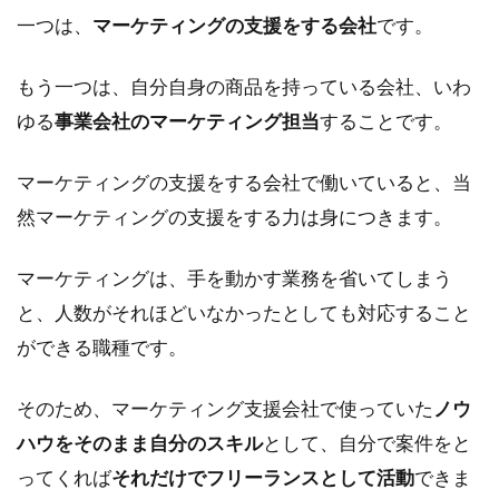
で学
一つは、
マーケティングの支援をする会社
です。
ぶ方
法
もう一つは、自分自身の商品を持っている会社、いわ
2
ゆる
事業会社のマーケティング担当
することです。
各
施
策
マーケティングの支援をする会社で働いていると、当
ご
然マーケティングの支援をする力は身につきます。
と
に
必
マーケティングは、手を動かす業務を省いてしまう
要
と、人数がそれほどいなかったとしても対応すること
な
ス
ができる職種です。
キ
ル
そのため、マーケティング支援会社で使っていた
ノウ
2.1
ハウをそのまま自分のスキル
として、自分で案件をと
広告
ってくれば
それだけでフリーランスとして活動
できま
運用