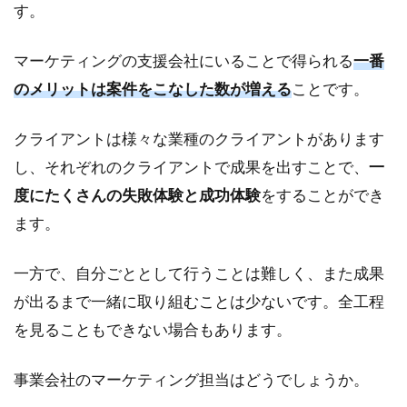
す。
2.2
SEO
対策
マーケティングの支援会社にいることで得られる
一番
のメリットは案件をこなした数が増える
ことです。
2.3
SNS
運用
クライアントは様々な業種のクライアントがあります
3
し、それぞれのクライアントで成果を出すことで、
一
マ
度にたくさんの失敗体験と成功体験
をすることができ
ー
ます。
ケ
テ
ィ
一方で、自分ごととして行うことは難しく、また成果
ン
が出るまで一緒に取り組むことは少ないです。全工程
グ
の
を見ることもできない場合もあります。
ス
キ
ル
事業会社のマーケティング担当はどうでしょうか。
は