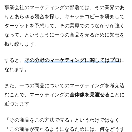
地
事業会社のマーケティングの部署では、その業界のあ
道
な
りとあらゆる競合を探し、キャッチコピーを研究して
仮
ターゲットを予想して、その業界でのつながりが強く
説
の
なって、というように一つの商品を売るために知恵を
検
振り絞ります。
証
に
よ
すると、
その分野のマーケティングに関してはプロ
に
っ
なれます。
て
身
に
また、一つの商品についてのマーケティングを考え込
つ
むことで、マーケティングの
全体像を見渡せる
ことに
く
近づけます。
「その商品をこの方法で売る」というわけではなく
「この商品が売れるようになるためには、何をどうす