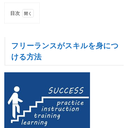
目次
1
フ
リ
ー
フリーランスがスキルを身につ
ラ
ン
ける方法
ス
が
ス
キ
ル
を
身
に
つ
け
る
方