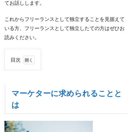
てお話しします。
これからフリーランスとして独立することを見据えて
いる方、フリーランスとして独立したての方はぜひお
読みください。
目次
1
マ
ー
ケ
マーケターに求められることと
タ
ー
は
に
求
め
ら
れ