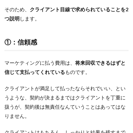
キ
そのため、
クライアント目線で求められていることを2
ル
と
つ説明
します。
は
2.1
①：信頼感
web
マー
ケテ
ィン
マーケティングに払う費用は、
将来回収できるはずと
グの
信じて支払ってくれている
ものです。
知識
とス
キル
クライアントが満足して払ったならそれでいい、とい
の特
うような、契約が決まるまではクライアントを丁重に
徴
扱うが、契約後は無責任なんていうことはあってはな
2.1.1
①：
りません。
webマ
ーケテ
クライアントはもちろん、しっかりと結果を残すまで