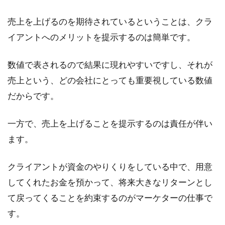
ー
が
売上を上げるのを期待されているということは、クラ
フ
リ
イアントへのメリットを提示するのは簡単です。
ー
ラ
数値で表されるので結果に現れやすいですし、それが
ン
ス
売上という、どの会社にとっても重要視している数値
と
だからです。
し
て
独
一方で、売上を上げることを提示するのは責任が伴い
立
ます。
す
る
た
クライアントが資金のやりくりをしている中で、用意
め
に
してくれたお金を預かって、将来大きなリターンとし
必
て戻ってくることを約束するのがマーケターの仕事で
要
な
す。
ス