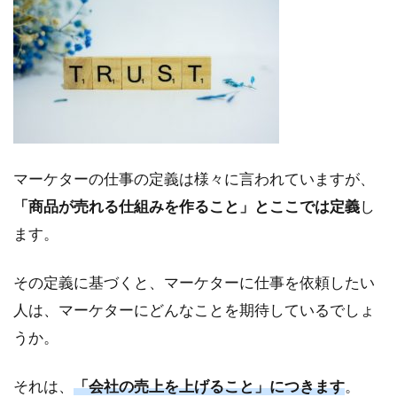
る
こ
と
と
は
1.1
①：
信頼
マーケターの仕事の定義は様々に言われていますが、
感
「商品が売れる仕組みを作ること」とここでは定義
し
1.2
ます。
②：
安心
感
その定義に基づくと、マーケターに仕事を依頼したい
2
人は、マーケターにどんなことを期待しているでしょ
マ
うか。
ー
ケ
タ
それは、
「会社の売上を上げること」につきます
。