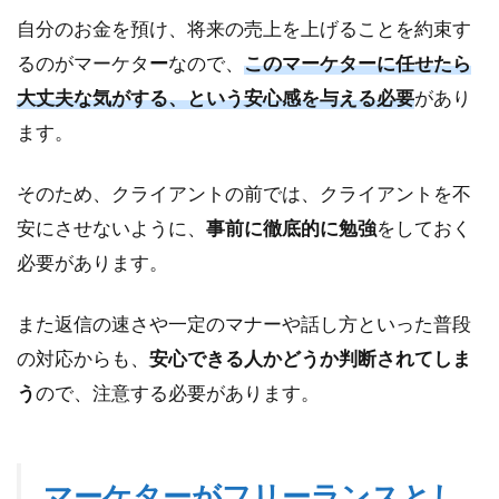
やコ
自分のお金を預け、将来の売上を上げることを約束す
ミュ
ニケ
るのがマーケタ
ー
なので、
このマーケターに任せたら
ーシ
大丈夫な気がする、という安心感を与える必要
があり
ョン
スキ
ます。
ル
2.3
そのため、クライアントの前では、クライアントを不
コン
安にさせないように、
事前に徹底的に勉強
をしておく
サル
必要があります。
ティ
ング
スキ
また返信の速さや一定のマナーや話し方といった普段
ル
の対応からも、
安心できる人かどうか判断されてしま
3
う
ので、注意する必要があります。
ス
キ
ル
を
マーケターがフリーランスとし
身