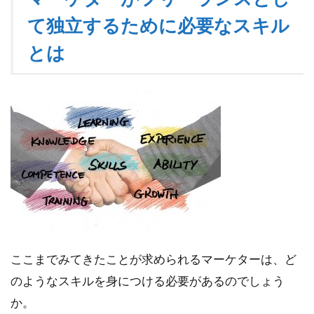
に
て独立するために必要なスキル
つ
け
とは
れ
ば
独
立
で
き
る
ここまでみてきたことが求められるマーケターは、ど
のようなスキルを身につける必要があるのでしょう
か。