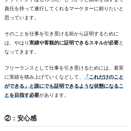
ィング
コンサ
責任を持って遂行してくれるマーケターに頼りたいと
ル
思っています。
2.1.2
②：広
そのことを仕事を引き受ける前から証明するために
告運用
は、やはり
実績や客観的に証明できるスキルが必要
と
代行
なってきます。
2.1.3
③：
SEO代
フリーランスとして仕事を引き受けるためには、着実
行/コン
に実績を積み上げていくなどして、
「これだけのこと
サル
ができる」と誰にでも証明できるような状態になるこ
2.2
とを目指す
必要
があります。
プラ
スで
必要
な営
②：安心感
業ス
キル