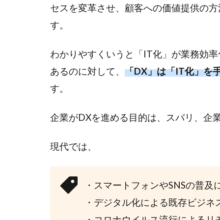
な
セスを変革させ、顧客への価値提供の方
い2
す。
つ
の
原
わかりやすくいうと「IT化」が業務効
因
あるのに対して、
「DX」は「IT化」
2.1
す。
①社
内の
企業がDXを進める目的は、スバリ、企
IT人
材不
足
現代では、
2.2
②不
・スマートフォンやSNSの普及
明確
・デジタル化による既存ビジネ
な経
営戦
・コロナウイルス流行によるリ