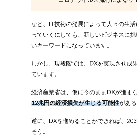
略
3
など、IT技術の発展によって人々の生
DX
を推
っていくにしても、新しいビジネスに挑
進す
いキーワードになっています。
るに
はマ
しかし、現段階では、DXを実現させ成
ーケ
ティ
ています。
ング
人材
経済産業省は、仮に今のままDXが進まない
が必
要？
12兆円の経済損失が生じる可能性
がある
4
逆に、DXを進めることができれば、203
DX
実
そう。