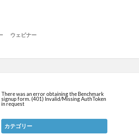
ー
ウェビナー
There was an error obtaining the Benchmark
signup form. (401) Invalid/Missing AuthToken
in request
カテゴリー