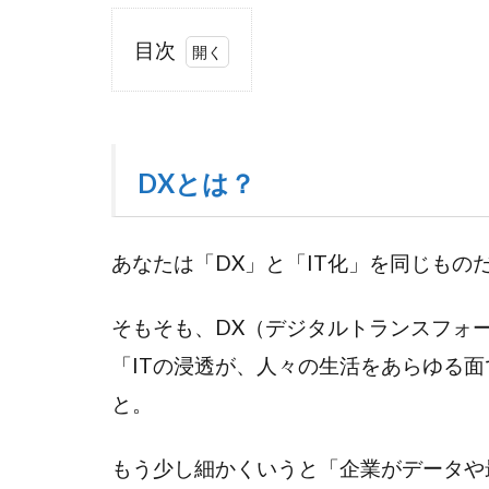
目次
1
DX
と
は？
DXとは？
2
日
あなたは「DX」と「IT化」を同じもの
本
企
そもそも、DX（デジタルトランスフォー
業
の
「ITの浸透が、人々の生活をあらゆる
DX
と。
が
進
ま
もう少し細かくいうと「企業がデータや