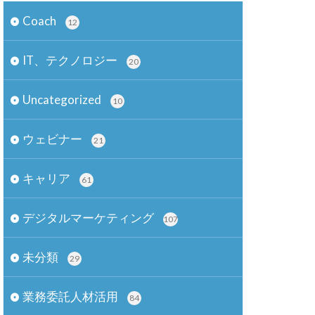
Coach
12
IT、テクノロジー
20
Uncategorized
10
ウェビナー
21
キャリア
61
デジタルマーケティング
107
未分類
29
業務委託人材活用
84