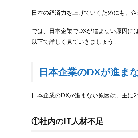
現
に
日本の経済力を上げていくためにも、企
向
け
では、日本企業でDXが進まない原因に
て
必
以下で詳しく見ていきましょう。
要
な
人
日本企業のDXが進ま
材
の
要
件
日本企業のDXが進まない原因は、主に
と
は
①社内のIT人材不足
5
企業
の