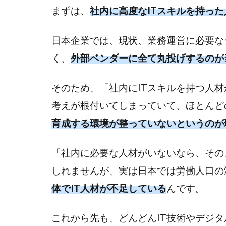
まずは、
社内に高度なITスキルを持っ
DX
実現
には
日本企業では、現状、業務運営に必要な
業務
く、
外部ベンダーに全て丸投げするのが
委託
人材
そのため、「社内にITスキルを持つ人
を活
用が
考えが根付いてしまっていて、ほとんど
おす
育成する環境が整っていないというのが
す
め！
「社内に必要な人材がいないなら、その
しれませんが、実は日本では労働人口の
体でIT人材が不足している
んです。
これから先も、どんどんIT技術やデジ