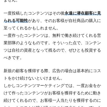
トか
ら始
一度投稿したコンテンツはその後
永遠に潜在顧客に見
めら
られる可能性
れ
があり、そのお客様が自社商品の購入に
る。
至ってくれるかもしれません。
1.3
一度作ったコンテンツは、無料で働き続けてくれる営
獲得
業部隊のようなものです。そういった点で、コンテン
でき
る顧
ツは自社の資産となって残るので、ぜひとも投資する
客の
べきです。
質が
高ま
る
新規の顧客を獲得する際、広告の場合は基本的にコス
トをかけ続けないといけません。
2
BtoB
しかしコンテンツマーケティングでは、一度お金をか
のコ
けて作ったコンテンツがお客様を獲得するために動き
ンテ
ンツ
続けてくれるので、お客様一人当たりを獲得するのに
マー