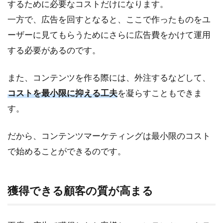
するために必要なコストだけになります。
2.3
ホワ
一方で、広告を回すとなると、ここで作ったものをユ
イト
ーザーに見てもらうためにさらに広告費をかけて運用
ペー
パー
する必要があるのです。
2.4
また、コンテンツを作る際には、外注するなどして、
ウェ
ビナ
コストを最小限に抑える工夫
を凝らすこともできま
ー
す。
3
BtoC
だから、コンテンツマーケティングは最小限のコスト
のコ
ンテ
で始めることができるのです。
ンツ
マー
ケテ
獲得できる顧客の質が高まる
ィン
グの
種類