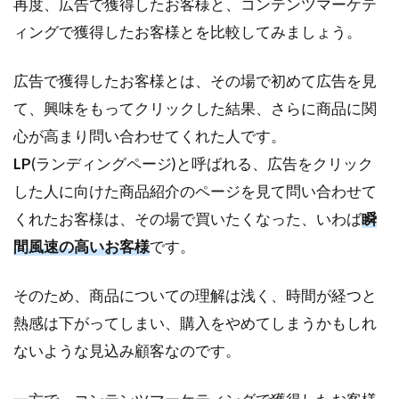
再度、広告で獲得したお客様と、コンテンツマーケテ
3.1
ィングで獲得したお客様とを比較してみましょう。
web
サイ
ト・
広告で獲得したお客様とは、その場で初めて広告を見
オウ
て、興味をもってクリックした結果、さらに商品に関
ンド
メデ
心が高まり問い合わせてくれた人です。
ィア
LP
(ランディングページ)と呼ばれる、広告をクリック
3.2
した人に向けた商品紹介のページを見て問い合わせて
レビ
くれたお客様は、その場で買いたくなった、いわば
瞬
ュー
間風速の高いお客様
です。
3.3
動画
コン
そのため、商品についての理解は浅く、時間が経つと
テン
熱感は下がってしまい、購入をやめてしまうかもしれ
ツ
ないような見込み顧客なのです。
4
コ