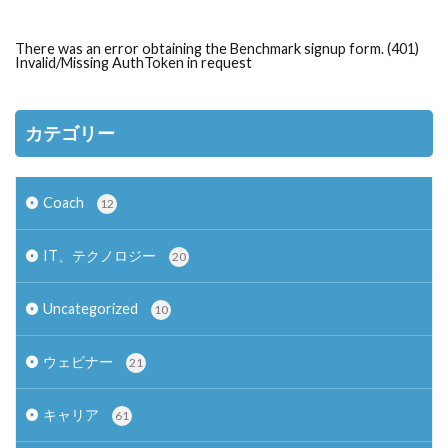
There was an error obtaining the Benchmark signup form. (401)
Invalid/Missing AuthToken in request
カテゴリー
Coach
12
IT、テクノロジー
20
Uncategorized
10
ウェビナー
21
キャリア
61