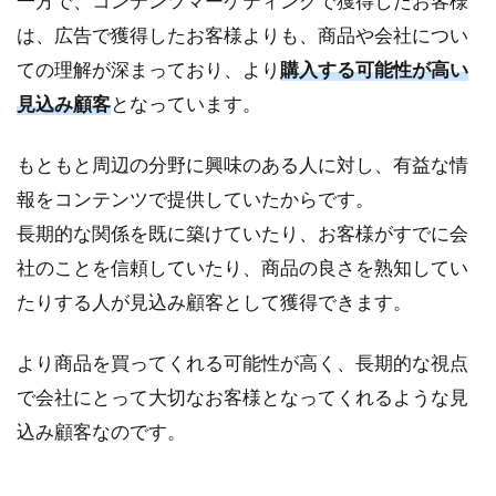
一方で、コンテンツマーケティングで獲得したお客様
ン
テ
は、広告で獲得したお客様よりも、商品や会社につい
ン
ての理解が深まっており、より
購入する可能性が高い
ツ
マ
見込み顧客
となっています。
ー
ケ
もともと周辺の分野に興味のある人に対し、有益な情
テ
ィ
報をコンテンツで提供していたからです。
ン
長期的な関係を既に築けていたり、お客様がすでに会
グ
導
社のことを信頼していたり、商品の良さを熟知してい
入
たりする人が見込み顧客として獲得できます。
の
ス
ス
より商品を買ってくれる可能性が高く、長期的な視点
メ
で会社にとって大切なお客様となってくれるような見
込み顧客なのです。