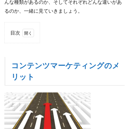
んな種類があるのか、そしてそれぞれどんな違いがあ
るのか、一緒に見ていきましょう。
目次
1
コ
ン
テ
コンテンツマーケティングのメ
ン
ツ
リット
マ
ー
ケ
テ
ィ
ン
グ
の
メ