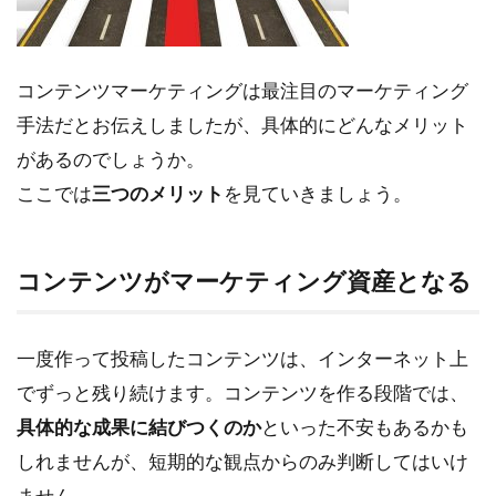
リ
ッ
ト
コンテンツマーケティングは最注目のマーケティング
1.1
手法だとお伝えしましたが、具体的にどんなメリット
コン
テン
があるのでしょうか。
ツが
ここでは
三つのメリット
を見ていきましょう。
マー
ケテ
ィン
グ資
コンテンツがマーケティング資産となる
産と
なる
1.2
一度作って投稿したコンテンツは、インターネット上
少な
でずっと残り続けます。コンテンツを作る段階では、
いマ
具体的な成果に結びつくのか
といった不安もあるかも
ーケ
ティ
しれませんが、短期的な観点からのみ判断してはいけ
ング
ません。
コス