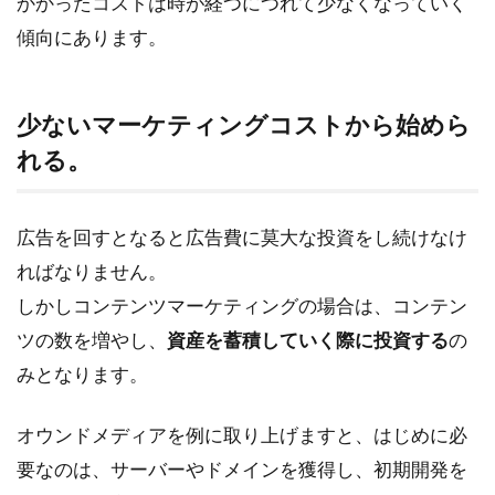
かかったコストは時が経つにつれて少なくなっていく
ケテ
ィン
傾向にあります。
グの
種類
2.1
少ないマーケティングコストから始めら
web
れる。
サイ
ト
（コ
広告を回すとなると広告費に莫大な投資をし続けなけ
ーポ
レー
ればなりません。
トサ
しかしコンテンツマーケティングの場合は、コンテン
イ
ト）
ツの数を増やし、
資産を蓄積していく際に投資する
の
2.2
みとなります。
記事
コン
オウンドメディアを例に取り上げますと、はじめに必
テン
ツ
要なのは、サーバーやドメインを獲得し、初期開発を