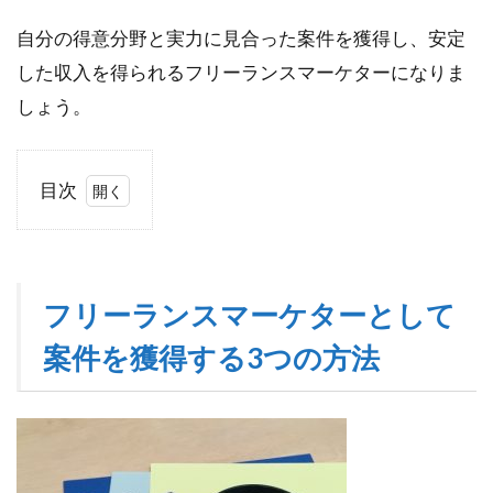
自分の得意分野と実力に見合った案件を獲得し、安定
した収入を得られるフリーランスマーケターになりま
しょう。
目次
1
フ
リ
ー
フリーランスマーケターとして
ラ
ン
案件を獲得する3つの方法
ス
マ
ー
ケ
タ
ー