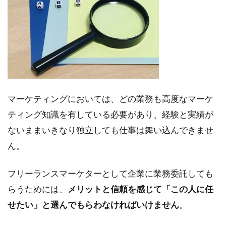
と
し
て
案
件
を
獲
得
す
マーケティングにおいては、どの業務も高度なマーケ
る3
つ
ティング知識を有している必要があり、経験と実績が
の
ないままいきなり独立しても仕事は舞い込んできませ
方
法
ん。
2
フリーランスマーケターとして企業に業務委託しても
得意
分野
らうためには、
メリットと信頼を感じて「この人に任
の案
せたい」と選んでもらわなければいけません
。
件を
獲得
しや