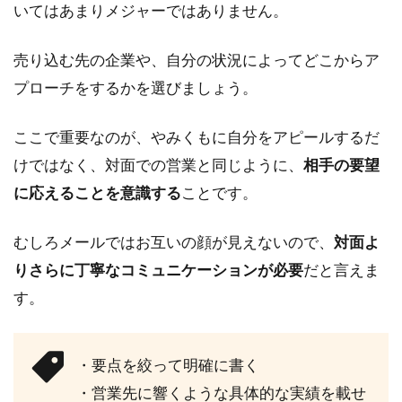
いてはあまりメジャーではありません。
③：
フリ
ーラ
売り込む先の企業や、自分の状況によってどこからア
ンス
プローチをするかを選びましょう。
エー
ジェ
ント
ここで重要なのが、やみくもに自分をアピールするだ
を利
けではなく、対面での営業と同じように、
相手の要望
用す
る
に応えることを意識する
ことです。
5
フ
むしろメールではお互いの顔が見えないので、
対面よ
リ
りさらに丁寧なコミュニケーションが必要
だと言えま
ー
す。
ラ
ン
ス
マ
・要点を絞って明確に書く
ー
ケ
・営業先に響くような具体的な実績を載せ