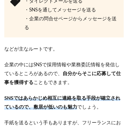
・ダイレクトメールを送る
①：
人脈
・SNSを通してメッセージを送る
をつ
・企業の問合せページからメッセージを送
かっ
て紹
る
介し
ても
らう
などが主なルートです。
4.2
②：
企業の中にはSNSで採用情報や業務委託情報を発信し
ビジ
ているところがあるので、
自分からそこに応募して仕
ネス
系マ
事を獲得する
こともできます。
ッチ
ング
SNSではあらかじめ相互に連絡を取る手段が確立され
アプ
リを
ているので、敷居が低いのも魅力
でしょう。
利用
する
手紙を送るという手もありますが、フリーランスにお
4.3