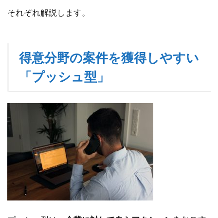
する
それぞれ解説します。
2.3
③：
テレ
アポ
得意分野の案件を獲得しやすい
でア
「プッシュ型」
クシ
ョン
を起
こす
3
幅広
いチ
ャン
スを
つく
るこ
とが
でき
る