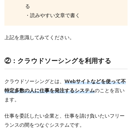
タ
る
ー
は
・読みやすい文章で書く
案
件
獲
上記を意識してみてください。
得
方
法
も
②：クラウドソーシングを利用する
自
分
で
クラウドソーシングとは、
Webサイトなどを使って不
選
択
特定多数の人に仕事を発注するシステム
のことを言い
で
ます。
き
る
仕事を委託したい企業と、仕事を請け負いたいフリー
ランスの間をつなぐシステムです。