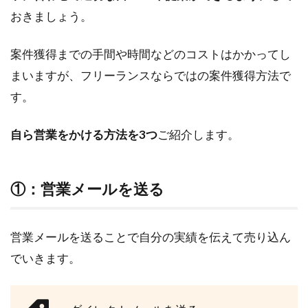
4
おきましょう。
コス
ト削
案件獲得までの手間や時間などのコストはかかってし
減も
得意
まいますが、フリーランスならではの案件獲得方法で
な案
す。
件も
両方
叶え
自ら営業をかける方法を3つ
ご紹介します。
る
「第
三者
①：営業メールを送る
の力
を借
りる
案件
営業メールを送ることで自分の実績を伝えて売り込ん
獲得
でいきます。
方
法」
4.1