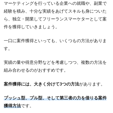
マーケティングを行っている企業への就職や、副業で
すい
「プ
経験を積み、十分な実績をあげてスキルも身についた
ッシ
ら、独立・開業してフリーランスマーケターとして案
ュ
件を獲得していきましょう。
型」
2.1
一口に案件獲得といっても、いくつもの方法がありま
①：
営業
す。
メー
ルを
実績の量や得意分野などを考慮しつつ、複数の方法を
送る
組み合わせるのがおすすめです。
2.2
②：
クラ
案件獲得には、大きく分けて3つの方法
があります。
ウド
ソー
プッシュ型、プル型、そして第三者の力を借りる案件
シン
グを
獲得方法
です。
利用