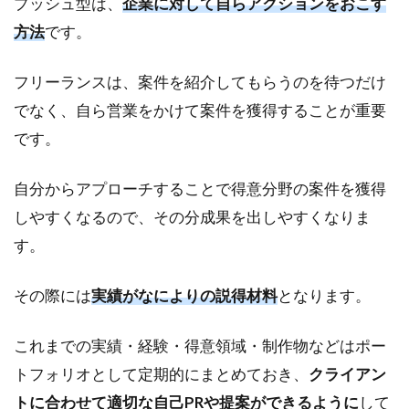
プッシュ型は、
企業に対して自らアクションをおこす
「プ
方法
です。
ル
型」
フリーランスは、案件を紹介してもらうのを待つだけ
3.1
①：
でなく、自ら営業をかけて案件を獲得することが重要
SNS
です。
など
で情
報発
自分からアプローチすることで得意分野の案件を獲得
信を
しやすくなるので、その分成果を出しやすくなりま
する
す。
3.2
②：
その際には
実績がなによりの説得材料
となります。
ブロ
グで
検索
これまでの実績・経験・得意領域・制作物などはポー
流入
トフォリオとして定期的にまとめておき、
を狙
クライアン
う
トに合わせて適切な自己PRや提案ができるように
して