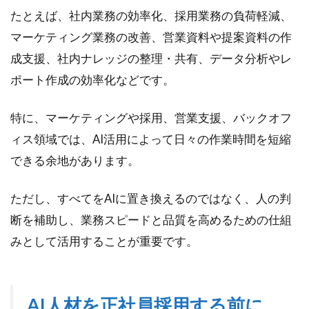
活
たとえば、社内業務の効率化、採用業務の負荷軽減、
用・
デジ
マーケティング業務の改善、営業資料や提案資料の作
タル
成支援、社内ナレッジの整理・共有、データ分析やレ
人材
ポート作成の効率化などです。
活用
に関
する
特に、マーケティングや採用、営業支援、バックオフ
ご相
談は
ィス領域では、AI活用によって日々の作業時間を短縮
こち
できる余地があります。
ら
ただし、すべてをAIに置き換えるのではなく、人の判
断を補助し、業務スピードと品質を高めるための仕組
みとして活用することが重要です。
AI人材を正社員採用する前に、