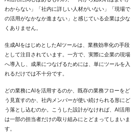
｜
わからない」「社内に詳しい人材がいない」「現場で
即
の活用がなかなか進まない」と感じている企業は少な
戦
力
くありません。
人
材
生成AIをはじめとしたAIツールは、業務効率化の手段
で
始
として注目されています。一方で、実際に企業の現場
め
へ導入し、成果につなげるためには、単にツールを入
る
業
れるだけでは不十分です。
務
効
どの業務にAIを活用するのか、既存の業務フローをど
率
化
う見直すのか、社内メンバーが使い続けられる形にど
と
う落とし込むのか。こうした設計がなければ、AI活用
属
人
は一部の担当者だけの取り組みにとどまってしまいま
化
す。
解
消