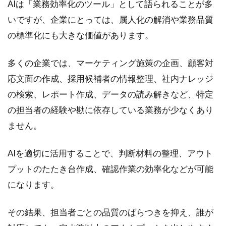
AIは「業務効率化のツール」として語られることが多
ら、
まず
いですが、企業にとっては、属人化の解消や業務品質
着手
の標準化にも大きな価値があります。
すべ
き業
務
多くの企業では、マーケティング施策の企画、顧客対
5
応文面の作成、採用候補者の情報整理、社内ナレッジ
AI
の検索、レポート作成、データの読み解きなど、特定
人材
の担当者の経験や勘に依存している業務が少なくあり
を正
社員
ません。
採用
する
AIを適切に活用することで、判断材料の整理、アウト
前
に、
プットのたたき台作成、確認作業の効率化などが可能
業務
になります。
委託
で活
用す
その結果、担当者ごとの品質のばらつきを抑え、誰が
る選