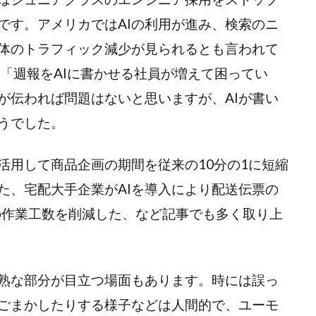
です。アメリカではAIの利用が進み、検索のニ
体のトラフィック減少が見られるとも言われて
「週報をAIに書かせる社員が増えて困ってい
が伝われば問題はないと思いますが、AIが書い
うでした。
活用して商品企画の期間を従来の10分の1に短縮
た、宅配大手企業がAIを導入により配送伝票の
間の作業工数を削減した、など記事でも多く取り上
未熟な部分が目立つ場面もあります。時には誤っ
ごまかしたりする様子などは人間的で、ユーモ