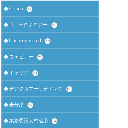
Coach
12
IT、テクノロジー
20
Uncategorized
10
ウェビナー
21
キャリア
61
デジタルマーケティング
107
未分類
29
業務委託人材活用
84