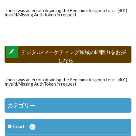
There was an error obtaining the Benchmark signup form. (401)
Invalid/Missing AuthToken in request
デジタル/マーケティング領域の即戦力をお探
しなら
There was an error obtaining the Benchmark signup form. (401)
Invalid/Missing AuthToken in request
カテゴリー
Coach
12