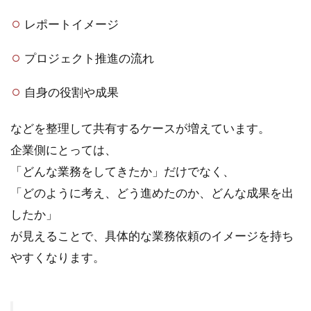
が
レポートイメージ
る
コ
ミ
プロジェクト推進の流れ
ュ
ニ
自身の役割や成果
ケ
ー
などを整理して共有するケースが増えています。
シ
ョ
企業側にとっては、
ン
「どんな業務をしてきたか」だけでなく、
5
「どのように考え、どう進めたのか、どんな成果を出
業
したか」
務
獲
が見えることで、具体的な業務依頼のイメージを持ち
得
やすくなります。
に
つ
な
が