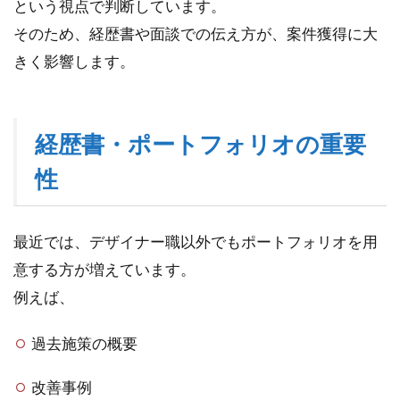
という視点で判断しています。
イ
ン
そのため、経歴書や面談での伝え方が、案件獲得に大
面
きく影響します。
談
で
見
ら
れ
経歴書・ポートフォリオの重要
て
性
い
る
ポ
イ
最近では、デザイナー職以外でもポートフォリオを用
ン
意する方が増えています。
ト
例えば、
4
信
頼
過去施策の概要
に
つ
改善事例
な