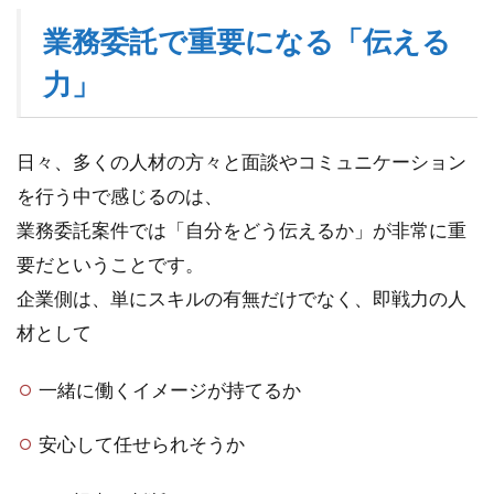
で重
業務委託で重要になる「伝える
要に
なる
力」
「伝
える
力」
日々、多くの人材の方々と面談やコミュニケーション
2
を行う中で感じるのは、
経歴
書・
業務委託案件では「自分をどう伝えるか」が非常に重
ポー
要だということです。
トフ
ォリ
企業側は、単にスキルの有無だけでなく、即戦力の人
オの
材として
重要
性
一緒に働くイメージが持てるか
3
オ
安心して任せられそうか
ン
ラ