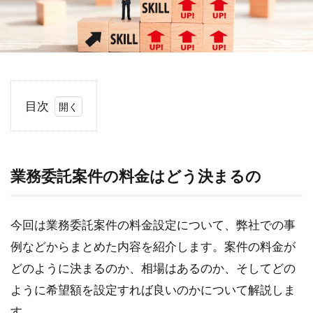
目次
1
業
務
委
業務委託案件の料金はどう決まるの
託
案
件
今回は業務委託案件の料金設定について、弊社での事
の
例などからまとめた内容を紹介します。案件の料金が
料
金
どのように決まるのか、相場はあるのか、そしてどの
は
ように希望額を設定すれば良いのかについて解説しま
ど
う
す。