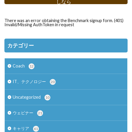
しなら
There was an error obtaining the Benchmark signup form. (401)
Invalid/Missing AuthToken in request
カテゴリー
Coach
12
IT、テクノロジー
20
Uncategorized
10
ウェビナー
21
キャリア
61