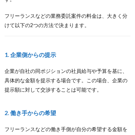
決
ま
フリーランスなどの業務委託案件の料金は、大きく分
る
の
けて以下の2つの方法で決まります。
1.1
1. 企
業側
から
1. 企業側からの提示
の提
示
企業が自社の同ポジションの社員給与や予算を基に、
1.2
具体的な金額を提示する場合です。この場合、企業の
2. 働
提示額に対して交渉することは可能です。
き手
から
の希
望
2. 働き手からの希望
フリーランスなどの働き手側が自分の希望する金額を