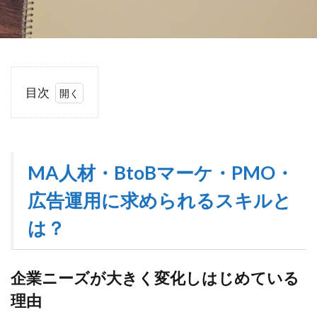
目次
1
MA人
材・
BtoBマ
MA人材・
BtoB
マーケ・PMO・
ーケ・
PMO・
広告運用に求められるスキルと
広告運
用に求
は？
められ
るスキ
ルと
企業ニーズが大きく変化しはじめている
は？
理由
1.1