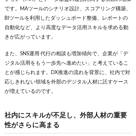
など
です。MAツールのシナリオ設計、スコアリング構築、
1.3
BIツールを利用したダッシュボード整備、レポートの
社内
自動化など、より高度なデータ活用スキルを求める動
にス
きが広がっています。
キル
が不
足
また、SNS運用 代行の相談も増加傾向で、企業が「デ
し、
外部
ジタル活用をもう一歩先へ進めたい」と考えているこ
人材
とが感じられます。DX推進の流れを背景に、社内で対
の重
要性
応しきれない領域を外部のデジタル人材に託すケース
がさ
が増えているのです。
らに
高ま
る
社内にスキルが不足し、外部人材の重要
1.4
性がさらに高まる
市場
が伸