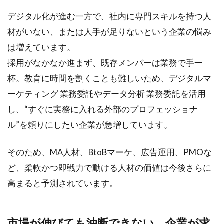
びて
も油
デジタル化が進む一方で、社内に専門スキルを持つ人
断で
材がいない、または人手が足りないという企業の悩み
きな
い。
は増えています。
企業
採用がなかなか進まず、既存メンバーは業務で手一
が求
める
杯。教育に時間を割くことも難しいため、デジタルマ
のは
ーケティング 業務委託やデータ分析 業務委託を活用
「専
門性
し、“すぐに実務に入れる外部のプロフェッショナ
＋基
ル”を頼りにしたい企業が急増しています。
本姿
勢」
そのため、MA人材、
BtoB
マーケ、広告運用、PMOな
1.5
ど、柔軟かつ即戦力で動ける人材の価値は今後さらに
“選ば
れる
高まると予測されています。
人
材”に
なる
市場が伸びても油断できない。企業が求
ため