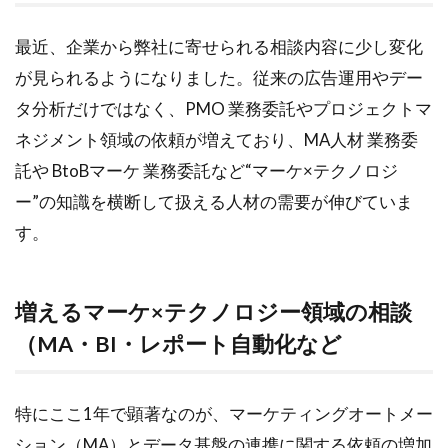
企業
ニー
最近、企業から弊社に寄せられる相談内容に少し変化
ズが
大き
が見られるようになりました。従来の広告運用やデー
く変
タ分析だけではなく、
PMO
業務委託やプロジェクトマ
化し
はじ
ネジメント領域の依頼が増えており、MA人材
業務委
めて
託や
BtoB
マーケ 業務委託
など“マーケ×テクノロジ
いる
理由
ー”の知識を横断して扱える人材の需要が伸びていま
す。
1.2
増える
マーケ×
テクノ
増えるマーケ×テクノロジー領域の相談
ロジー
領域の
（MA・BI・レポート自動化など
相談
（MA・
BI・レ
特にここ1年で顕著なのが、マーケティングオートメー
ポート
ション（MA）とデータ基盤の連携に関する依頼の増加
自動化